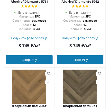
Aberhof Diamante 5761
Aberhof Diamante 5762
Есть в наличии
Есть в наличии
Материал:
SPC
Материал:
SPC
Соединение:
замковое
Соединение:
замковое
42
42
Толщина:
4 мм
Толщина:
4 мм
Получить фото образца
Получить фото образца
3 745
₽
/м²
3 745
₽
/м²
В корзину
В корзину
Кварцевый ламинат
Кварцевый ламинат