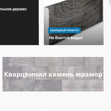
Узнать подробнее
КВАРЦЕВЫЙ ПЛИНТУС
Не боится воды!
Кварцвинил камень мрамор