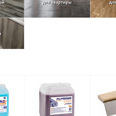
ной
для квартиры
дл
н