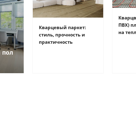
Кварцв
ПВХ) п
Кварцевый паркет:
на теп
стиль, прочность и
практичность
 пол