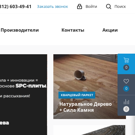
812) 603-49-41
Заказать звонок
Войти
Поиск
Производители
Контакты
Акции
0
Fargo кварц
0
КВАРЦЕВЫЙ ПАРКЕТ
ламинат №1
Натуральное Дерево
Победитель
0
+ Сила Камня
MosBuild 202
Дизайны: камень, дерево