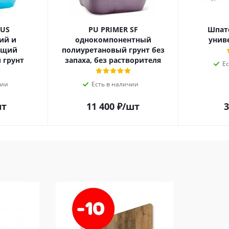
LUS
PU PRIMER SF
Шпат
ий и
однокомпонентный
унив
ющий
полиуретановый грунт без
 грунт
запаха, без растворителя
Е
чии
Есть в наличии
шт
11 400
₽
/шт
3