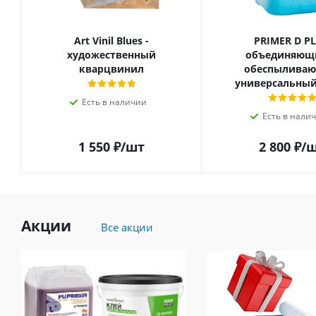
Art Vinil Blues -
PRIMER D P
художественный
объединяющ
кварцвинил
обеспылива
универсальный
Есть в наличии
Есть в нали
1 550
₽
/шт
2 800
₽
/
Акции
Все акции