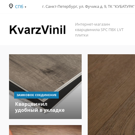
СПб
Интернет-магазин
кварцвинила SPC ПВХ LVT
плитки
ЗАМКОВОЕ СОЕДИНЕНИЕ
Кварцвинил
удобный в укладке