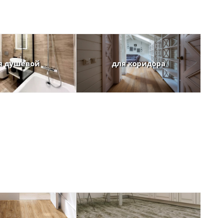
я душевой
для коридора