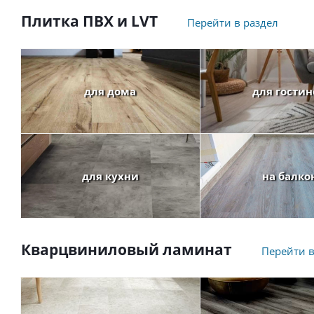
Плитка ПВХ и LVT
Перейти в раздел
для дома
для гости
для кухни
на балко
Кварцвиниловый ламинат
Перейти в