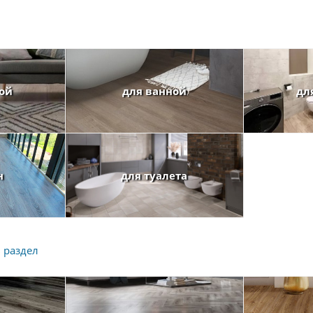
ной
для ванной
дл
н
для туалета
 раздел