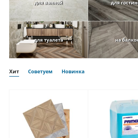
для ванной
для гости
для туалета
на балко
Хит
Советуем
Новинка