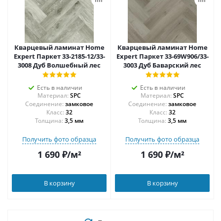
Кварцевый ламинат Home
Кварцевый ламинат Home
Expert Паркет 33-2185-12/33-
Expert Паркет 33-69W906/33-
3008 Дуб Волшебный лес
3003 Дуб Баварский лес
Есть в наличии
Есть в наличии
Материал:
SPC
Материал:
SPC
Соединение:
замковое
Соединение:
замковое
32
32
Толщина:
3,5 мм
Толщина:
3,5 мм
Получить фото образца
Получить фото образца
1 690
₽
/м²
1 690
₽
/м²
В корзину
В корзину