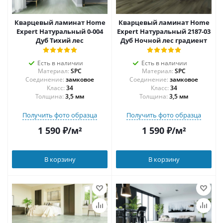
Кварцевый ламинат Home
Кварцевый ламинат Home
Expert Натуральный 0-004
Expert Натуральный 2187-03
Дуб Тихий лес
Дуб Ночной лес градиент
Есть в наличии
Есть в наличии
Материал:
SPC
Материал:
SPC
Соединение:
замковое
Соединение:
замковое
34
34
Толщина:
3,5 мм
Толщина:
3,5 мм
Получить фото образца
Получить фото образца
1 590
₽
/м²
1 590
₽
/м²
В корзину
В корзину