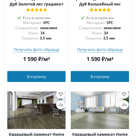
Дуб Золотой лес градиент
Дуб Волшебный лес
Есть в наличии
Есть в наличии
Материал:
SPC
Материал:
SPC
Соединение:
замковое
Соединение:
замковое
34
34
Толщина:
3,5 мм
Толщина:
3,5 мм
Получить фото образца
Получить фото образца
1 590
₽
/м²
1 590
₽
/м²
В корзину
В корзину
Кварцевый ламинат Home
Кварцевый ламинат Home