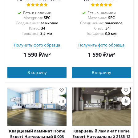
градиент
Есть в наличии
Есть в наличии
Материал:
SPC
Материал:
SPC
Соединение:
замковое
Соединение:
замковое
34
34
Толщина:
3,5 мм
Толщина:
3,5 мм
Получить фото образца
Получить фото образца
1 590
₽
/м²
1 590
₽
/м²
В корзину
В корзину
Кварцевый ламинат Home
Кварцевый ламинат Home
Expert Натуральный 0-003
Expert Натуральный 2185-12