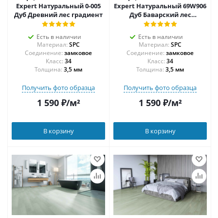
Expert Натуральный 0-005
Expert Натуральный 69W906
Дуб Древний лес градиент
Дуб Баварский лес
градиент
Есть в наличии
Есть в наличии
Материал:
SPC
Материал:
SPC
Соединение:
замковое
Соединение:
замковое
34
34
Толщина:
3,5 мм
Толщина:
3,5 мм
Получить фото образца
Получить фото образца
1 590
₽
/м²
1 590
₽
/м²
В корзину
В корзину