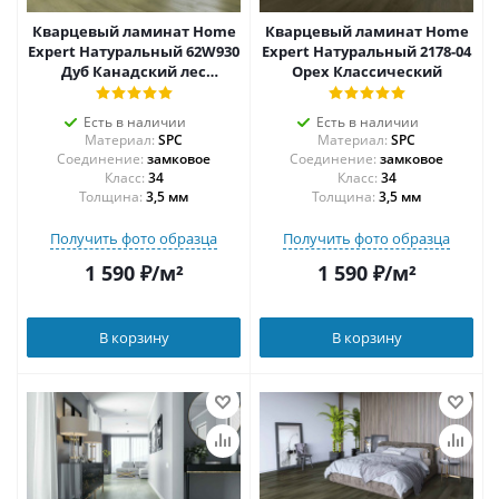
Кварцевый ламинат Home
Кварцевый ламинат Home
Expert Натуральный 62W930
Expert Натуральный 2178-04
Дуб Канадский лес
Орех Классический
градиент
Есть в наличии
Есть в наличии
Материал:
SPC
Материал:
SPC
Соединение:
замковое
Соединение:
замковое
34
34
Толщина:
3,5 мм
Толщина:
3,5 мм
Получить фото образца
Получить фото образца
1 590
₽
/м²
1 590
₽
/м²
В корзину
В корзину