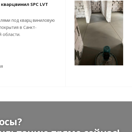
 кварцвинил SPC LVT
лями под кварц виниловую
покрытия в Санкт-
й области.
ия
осы?