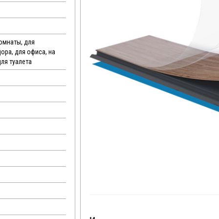
комнаты, для
дора, для офиса, на
для туалета