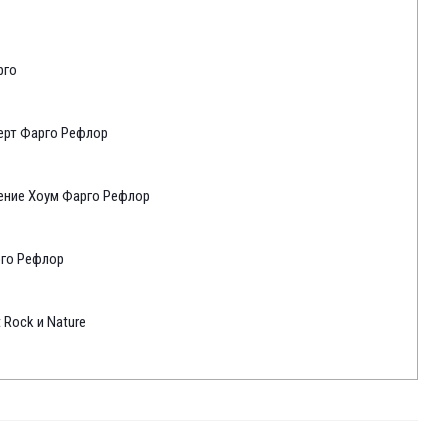
рго
ерт Фарго Рефлор
ение Хоум Фарго Рефлор
рго Рефлор
 Rock и Nature