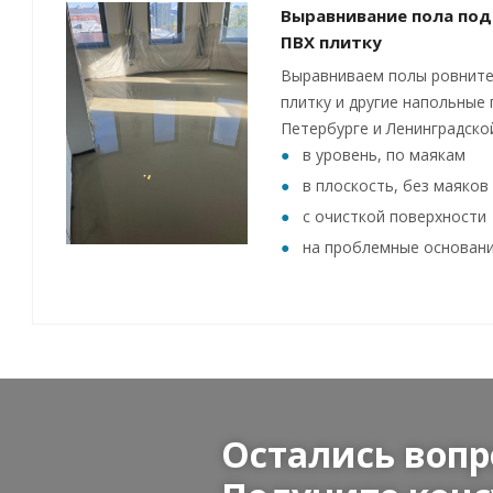
Выравнивание пола под
ПВХ плитку
Выравниваем полы ровните
плитку и другие напольные 
Петербурге и Ленинградско
в уровень, по маякам
в плоскость, без маяков
с очисткой поверхности
на проблемные основан
Остались вопр