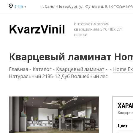
СПб
Интернет-магазин
кварцвинила SPC ПВХ LVT
плитки
Кварцевый ламинат Home
Главная
-
Каталог
-
Кварцевый ламинат
-
Home Ex
Натуральный 2185-12 Дуб Волшебный лес
ХАРА
Кварцевы
Цвет