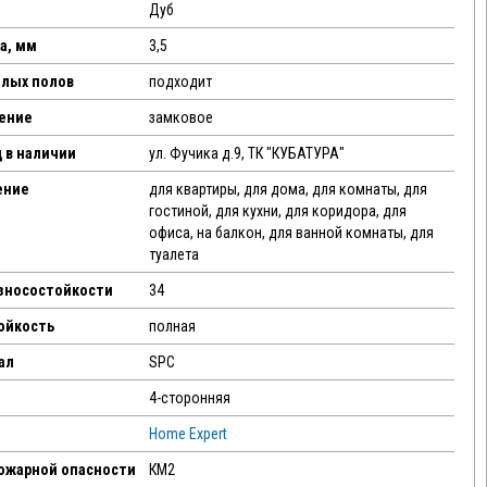
Дуб
а, мм
3,5
плых полов
подходит
ение
замковое
 в наличии
ул. Фучика д.9, ТК "КУБАТУРА"
ение
для квартиры, для дома, для комнаты, для
гостиной, для кухни, для коридора, для
офиса, на балкон, для ванной комнаты, для
туалета
износостойкости
34
ойкость
полная
ал
SPC
4-сторонняя
Home Expert
пожарной опасности
КМ2