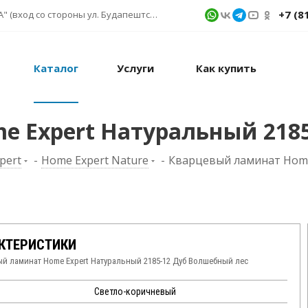
+7 (8
г. Санкт-Петербург, ул. Фучика д. 9, ТК "КУБАТУРА" (вход со стороны ул. Будапештской) № 1в.541
Каталог
Услуги
Как купить
 Expert Натуральный 218
pert
-
Home Expert Nature
-
Кварцевый ламинат Home
КТЕРИСТИКИ
й ламинат Home Expert Натуральный 2185-12 Дуб Волшебный лес
Светло-коричневый