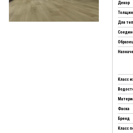
Декор
Толщин
Для те
Соедин
Образец
Назнач
Класс 
Водост
Матери
Фаска
Бренд
Класс 