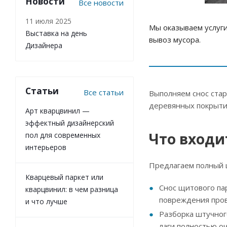
Новости
Все новости
11 июля 2025
Мы оказываем услуги
Выставка на день
вывоз мусора.
Дизайнера
Статьи
Все статьи
Выполняем снос стар
деревянных покрыти
Арт кварцвинил —
эффектный дизайнерский
Что входит
пол для современных
интерьеров
Предлагаем полный ц
Кварцевый паркет или
Снос щитового пар
кварцвинил: в чем разница
повреждения пров
и что лучше
Разборка штучног
лаги полностью о