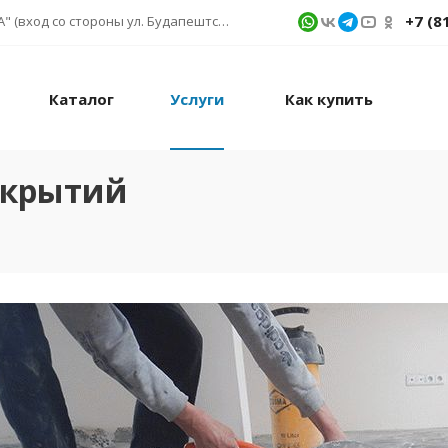
+7 (8
г. Санкт-Петербург, ул. Фучика д. 9, ТК "КУБАТУРА" (вход со стороны ул. Будапештской) № 1в.541
Каталог
Услуги
Как купить
окрытий