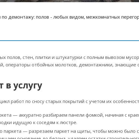
 по демонтажу: полов - любых видом, межкомнатных перегор
ых полов, стен, плитки и штукатурки с полным вывозом мус
й, операторы отбойных молотков, демонтажники, знающие о
 в услугу
икл работ по сносу старых покрытий с учетом их особенност
кета — аккуратно разбираем панели фомкой, начиная с крае
одки идущую к соседям к люстре.
о паркета — разрезаем паркет на щиты, чтобы можно было с
чищаем основание до бетона, удаляем остатки строительног