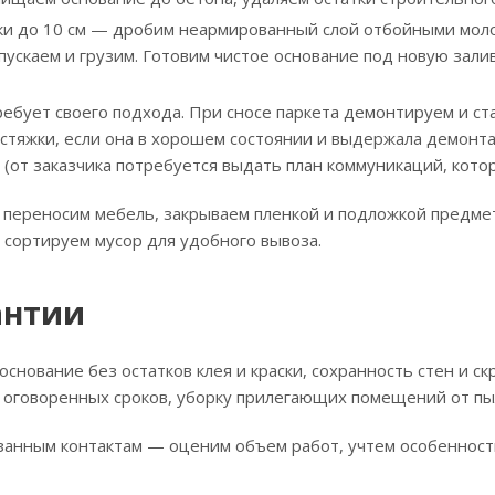
и до 10 см — дробим неармированный слой отбойными молот
пускаем и грузим. Готовим чистое основание под новую залив
ебует своего подхода. При сносе паркета демонтируем и ст
стяжки, если она в хорошем состоянии и выдержала демонта
 (от заказчика потребуется выдать план коммуникаций, кот
 переносим мебель, закрываем пленкой и подложкой предме
 сортируем мусор для удобного вывоза.
антии
основание без остатков клея и краски, сохранность стен и 
 оговоренных сроков, уборку прилегающих помещений от пы
занным контактам — оценим объем работ, учтем особенности