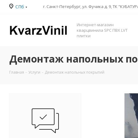
СПб
Интернет-магазин
кварцвинила SPC ПВХ LVT
плитки
Демонтаж напольных п
Главная
-
Услуги
-
Демонтаж напольных покрытий