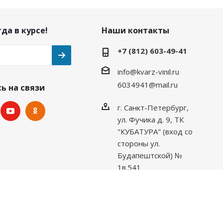
да в курсе!
Наши контакты
+7 (812) 603-49-41
info@kvarz-vinil.ru
6034941@mail.ru
ь на связи
г. Санкт-Петербург,
ул. Фучика д. 9, ТК
"КУБАТУРА" (вход со
стороны ул.
Будапештской) №
1в.541