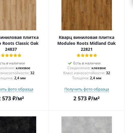
виниловая плитка
Кварц виниловая плитка
 Roots Classic Oak
Moduleo Roots Midland Oak
24837
22821
сть в наличии
Есть в наличии
инение:
клеевое
Соединение:
клеевое
32
32
олщина:
2,4 мм
Толщина:
2,4 мм
ить фото образца
Получить фото образца
2 573
₽
/м²
2 573
₽
/м²