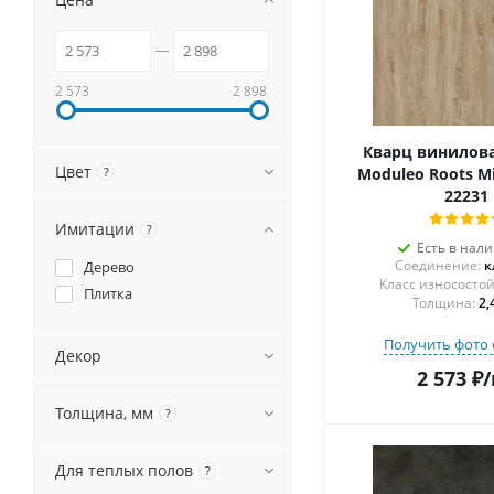
2 573
2 898
Кварц винилова
Цвет
?
Moduleo Roots M
22231
Имитации
?
Есть в нал
Соединение:
к
Дерево
Плитка
Толщина:
2,
Получить фото 
Декор
2 573
₽
/
Толщина, мм
?
Для теплых полов
?