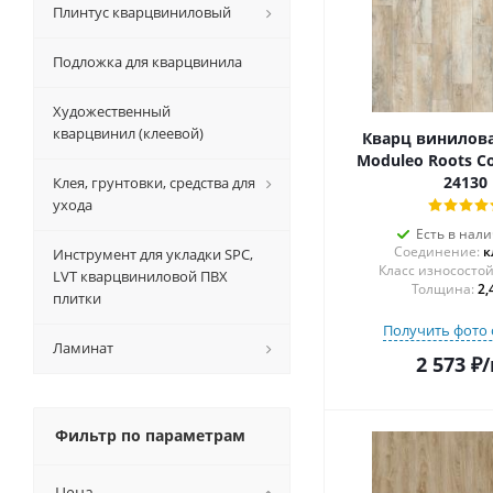
Плинтус кварцвиниловый
Подложка для кварцвинила
Художественный
кварцвинил (клеевой)
Кварц винилова
Moduleo Roots C
24130
Клея, грунтовки, средства для
ухода
Есть в нал
Соединение:
к
Инструмент для укладки SPC,
LVT кварцвиниловой ПВХ
Толщина:
2,
плитки
Получить фото 
Ламинат
2 573
₽
/
Фильтр по параметрам
Цена