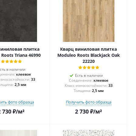
виниловая плитка
Кварц виниловая плитка
Roots Triana 46990
Moduleo Roots Blackjack Oak
22220
сть в наличии
инение:
клеевое
Есть в наличии
33
Соединение:
клеевое
олщина:
2,5 мм
33
Толщина:
2,5 мм
ить фото образца
Получить фото образца
2 730
₽
/м²
2 730
₽
/м²