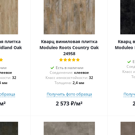
я плитка
Кварц виниловая плитка
Кварц 
idland Oak
Moduleo Roots Country Oak
Moduleo 
24958
Е
Соед
ичии
Есть в наличии
леевое
Соединение:
клеевое
Т
32
32
4 мм
Толщина:
2,4 мм
образца
Получить фото образца
Получ
м²
2 573
₽
/м²