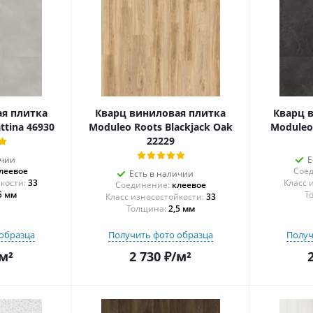
я плитка
Кварц виниловая плитка
Кварц 
ttina 46930
Moduleo Roots Blackjack Oak
Moduleo 
22229
ичии
Е
леевое
Соед
Есть в наличии
33
Соединение:
клеевое
5 мм
Т
33
Толщина:
2,5 мм
образца
Получить фото образца
Получ
м²
2 730
₽
/м²