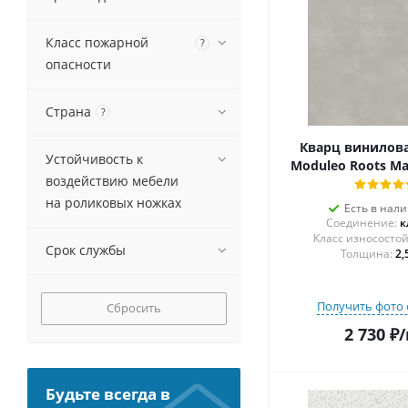
Класс пожарной
?
опасности
Страна
?
Кварц винилова
Устойчивость к
Moduleo Roots Ma
воздействию мебели
на роликовых ножках
Есть в нал
Соединение:
к
Срок службы
Толщина:
2,
Получить фото 
Сбросить
2 730
₽
/
Будьте всегда в