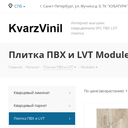
СПб
Интернет-магазин
кварцвинила SPC ПВХ LVT
плитки
Плитка ПВХ и LVT Modul
Главная
-
Каталог
-
Плитка ПВХ и LVT
-
Moduleo
По цене (возрастание)
Кварцевый ламинат
Кварцевый паркет
Плитка ПВХ и LVT