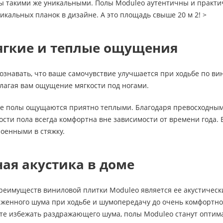
ы такими же уникальными. Полы Moduleo аутентичны и практи
икальных планок в дизайне. А это площадь свыше 20 м 2! >
ягкие и теплые ощущения
ознавать, что ваше самочувствие улучшается при ходьбе по в
длагая вам ощущение мягкости под ногами.
ые полы ощущаются приятно теплыми. Благодаря превосходны
сти пола всегда комфортна вне зависимости от времени года. 
роенными в стяжку.
ая акустика в доме
еимуществ виниловой плитки Moduleo является ее акустически
женного шума при ходьбе и шумопередачу до очень комфортного
тите избежать раздражающего шума, полы Moduleo станут опти