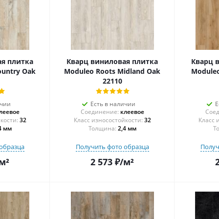
я плитка
Кварц виниловая плитка
Кварц 
ountry Oak
Moduleo Roots Midland Oak
Moduleo
22110
ичии
Есть в наличии
Е
леевое
Соединение:
клеевое
Соед
32
32
4 мм
Толщина:
2,4 мм
Т
образца
Получить фото образца
Получ
м²
2 573
₽
/м²