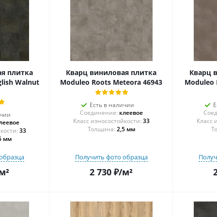
я плитка
Кварц виниловая плитка
Кварц 
lish Walnut
Moduleo Roots Meteora 46943
Moduleo 
Есть в наличии
Е
Соединение:
клеевое
Соед
ичии
33
леевое
Толщина:
2,5 мм
Т
33
5 мм
образца
Получить фото образца
Получ
м²
2 730
₽
/м²