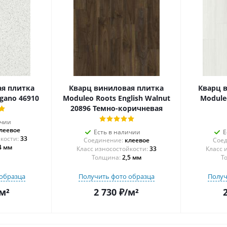
я плитка
Кварц виниловая плитка
Кварц 
gano 46910
Moduleo Roots English Walnut
Module
20896 Темно-коричневая
ичии
леевое
Есть в наличии
Е
33
Соединение:
клеевое
Соед
4 мм
33
Толщина:
2,5 мм
Т
образца
Получить фото образца
Получ
м²
2 730
₽
/м²