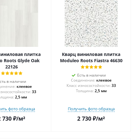
виниловая плитка
Кварц виниловая плитка
o Roots Glyde Oak
Moduleo Roots Fiastra 46630
22126
Есть в наличии
Соединение:
клеевое
сть в наличии
33
инение:
клеевое
Толщина:
2,5 мм
33
олщина:
2,5 мм
ить фото образца
Получить фото образца
2 730
₽
/м²
2 730
₽
/м²