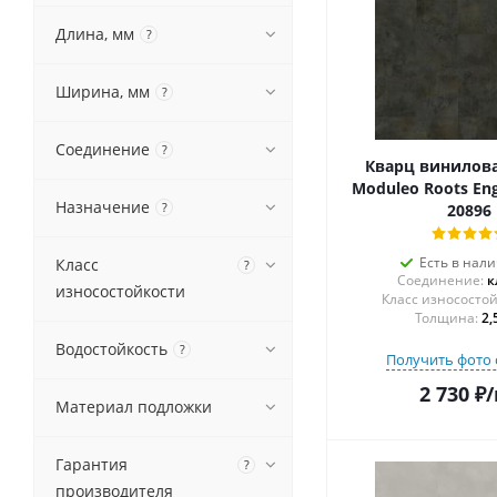
Длина, мм
?
Ширина, мм
?
Соединение
?
Кварц винилова
Moduleo Roots Eng
Назначение
?
20896
Есть в нал
Класс
?
Соединение:
к
износостойкости
Толщина:
2,
Водостойкость
?
Получить фото 
2 730
₽
/
Материал подложки
Гарантия
?
производителя