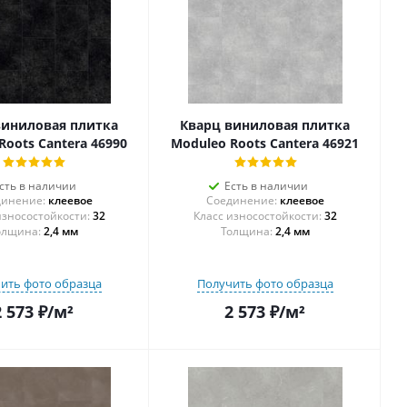
виниловая плитка
Кварц виниловая плитка
Roots Cantera 46990
Moduleo Roots Cantera 46921
сть в наличии
Есть в наличии
инение:
клеевое
Соединение:
клеевое
32
32
олщина:
2,4 мм
Толщина:
2,4 мм
ить фото образца
Получить фото образца
2 573
₽
/м²
2 573
₽
/м²