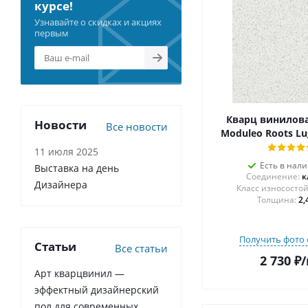
курсе!
Узнавайте о скидках и акциях
первым
Кварц винилова
Новости
Все новости
Moduleo Roots Lu
11 июля 2025
Есть в нал
Выставка на день
Соединение:
к
Дизайнера
Толщина:
2,
Получить фото 
Статьи
Все статьи
2 730
₽
/
Арт кварцвинил —
эффектный дизайнерский
пол для современных