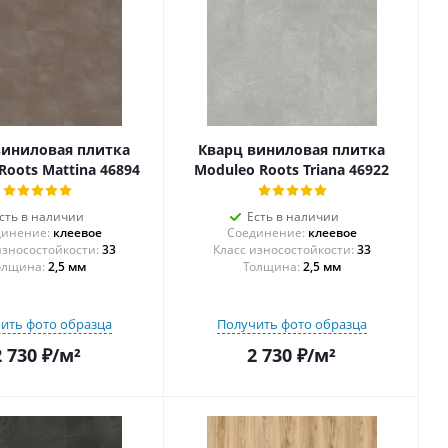
виниловая плитка
Кварц виниловая плитка
Roots Mattina 46894
Moduleo Roots Triana 46922
сть в наличии
Есть в наличии
инение:
клеевое
Соединение:
клеевое
33
33
олщина:
2,5 мм
Толщина:
2,5 мм
ить фото образца
Получить фото образца
2 730
₽
/м²
2 730
₽
/м²