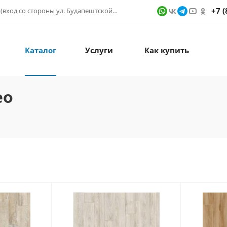
+7 (
г. Санкт-Петербург, ул. Фучика д. 9, ТК "КУБАТУРА" (вход со стороны ул. Будапештской) № 1в.541
Каталог
Услуги
Как купить
eo