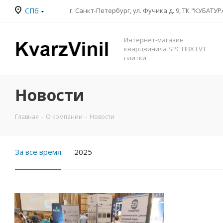
СПб
Интернет-магазин
кварцвинила SPC ПВХ LVT
плитки
Новости
Главная
-
О компании
-
Новости
За все время
2025