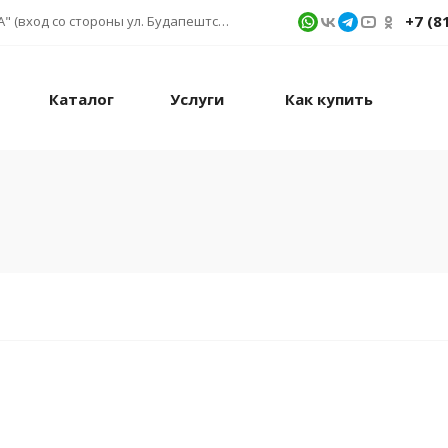
+7 (8
г. Санкт-Петербург, ул. Фучика д. 9, ТК "КУБАТУРА" (вход со стороны ул. Будапештской) № 1в.541
Каталог
Услуги
Как купить