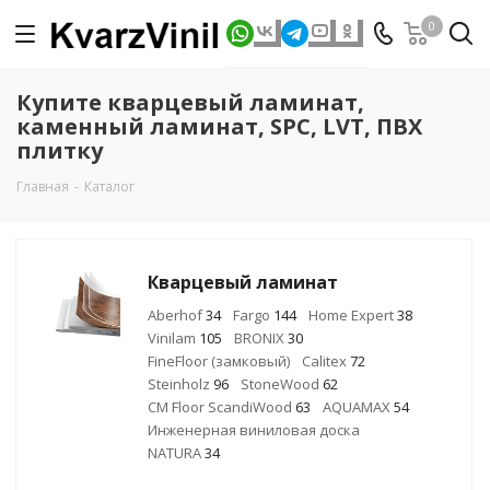
0
Купите кварцевый ламинат,
каменный ламинат, SPC, LVT, ПВХ
плитку
Главная
-
Каталог
Кварцевый ламинат
Aberhof
34
Fargo
144
Home Expert
38
Vinilam
105
BRONIX
30
FineFloor (замковый)
Calitex
72
Steinholz
96
StoneWood
62
CM Floor ScandiWood
63
AQUAMAX
54
Инженерная виниловая доска
NATURA
34