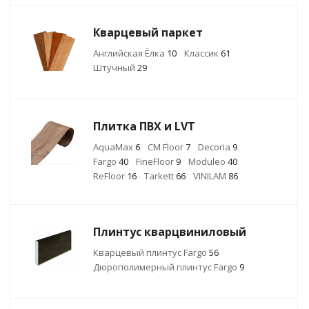
Кварцевый паркет
Английская Ёлка
10
Классик
61
Штучный
29
Плитка ПВХ и LVT
AquaMax
6
CM Floor
7
Decoria
9
Fargo
40
FineFloor
9
Moduleo
40
ReFloor
16
Tarkett
66
VINILAM
86
Плинтус кварцвиниловый
Кварцевый плинтус Fargo
56
Дюрополимерный плинтус Fargo
9