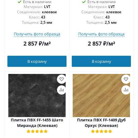
Есть в наличии
Есть в наличии
Материал:
LVT
Материал:
LVT
Соединение:
клеевое
Соединение:
клеевое
43
43
Толщина:
2,5 мм
Толщина:
2,5 мм
Получить фото образца
Получить фото образца
2 857
₽
/м²
2 857
₽
/м²
В корзину
В корзину
Плитка ПВХ FF-1455 Шато
Плитка ПВХ FF-1409 Дуб
Миранда (Клеевая)
Орхус (Клеевая)