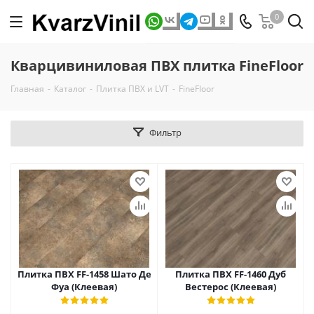
0
Кварцивиниловая ПВХ плитка FineFloor
Главная
-
Каталог
-
Плитка ПВХ и LVT
-
FineFloor
Фильтр
Плитка ПВХ FF-1458 Шато Де
Плитка ПВХ FF-1460 Дуб
Фуа (Клеевая)
Вестерос (Клеевая)