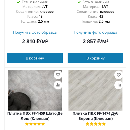
Есть в наличии
Есть в наличии
Материал:
LVT
Материал:
LVT
Соединение:
клеевое
Соединение:
клеевое
43
43
Толщина:
2,5 мм
Толщина:
2,5 мм
Получить фото образца
Получить фото образца
2 810
₽
/м²
2 857
₽
/м²
В корзину
В корзину
Плитка ПВХ FF-1459 Шато Де
Плитка ПВХ FF-1474 Дуб
Лош (Клеевая)
Верона (Клеевая)