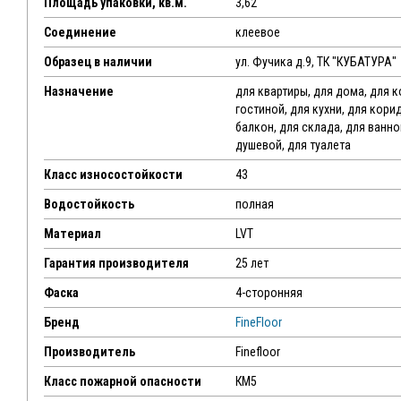
Площадь упаковки, кв.м.
3,62
Соединение
клеевое
Образец в наличии
ул. Фучика д.9, ТК "КУБАТУРА"
Назначение
для квартиры, для дома, для 
гостиной, для кухни, для кори
балкон, для склада, для ванн
душевой, для туалета
Класс износостойкости
43
Водостойкость
полная
Материал
LVT
Гарантия производителя
25 лет
Фаска
4-сторонняя
Бренд
FineFloor
Производитель
Finefloor
Класс пожарной опасности
КМ5