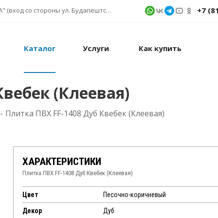
+7 (8
г. Санкт-Петербург, ул. Фучика д. 9, ТК "КУБАТУРА" (вход со стороны ул. Будапештской) № 1в.541
Каталог
Услуги
Как купить
Квебек (Клеевая)
-
Плитка ПВХ FF-1408 Дуб Квебек (Клеевая)
ХАРАКТЕРИСТИКИ
Плитка ПВХ FF-1408 Дуб Квебек (Клеевая)
Цвет
Песочно-коричневый
Декор
Дуб