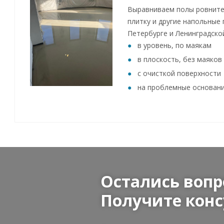
Выравниваем полы ровните
плитку и другие напольные 
Петербурге и Ленинградско
в уровень, по маякам
в плоскость, без маяков
с очисткой поверхности
на проблемные основан
Остались вопр
Получите конс