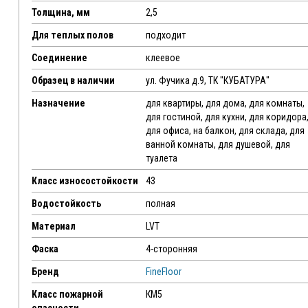
Толщина, мм
2,5
Для теплых полов
подходит
Соединение
клеевое
Образец в наличии
ул. Фучика д.9, ТК "КУБАТУРА"
Назначение
для квартиры, для дома, для комнаты,
для гостиной, для кухни, для коридора
для офиса, на балкон, для склада, для
ванной комнаты, для душевой, для
туалета
Класс износостойкости
43
Водостойкость
полная
Материал
LVT
Фаска
4-сторонняя
Бренд
FineFloor
Класс пожарной
КМ5