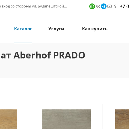
+7 (
г. Санкт-Петербург, ул. Фучика д. 9, ТК "КУБАТУРА" (вход со стороны ул. Будапештской) № 1в.541
Каталог
Услуги
Как купить
т Aberhof PRADO