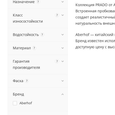
Назначение
?
Коллекция PRADO от A
Встроенная пробкова
Класс
?
создает реалистичный
износостойкости
натуральность внешн
Водостойкость
Aberhof — китайский 
?
Бренд известен испо
доступную цену с выс
Материал
?
Гарантия
?
производителя
Фаска
?
Бренд
Aberhof