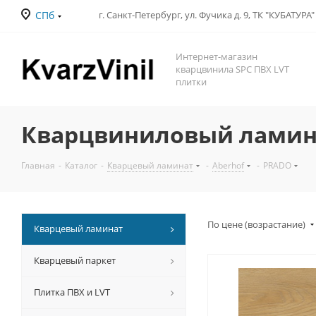
СПб
Интернет-магазин
кварцвинила SPC ПВХ LVT
плитки
Кварцвиниловый ламина
Главная
-
Каталог
-
Кварцевый ламинат
-
Aberhof
-
PRADO
По цене (возрастание)
Кварцевый ламинат
Кварцевый паркет
Плитка ПВХ и LVT