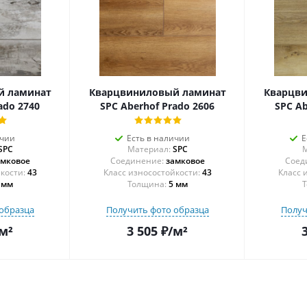
й ламинат
Кварцвиниловый ламинат
Кварцв
ado 2740
SPC Aberhof Prado 2606
SPC Ab
ичии
Есть в наличии
Е
SPC
Материал:
SPC
М
амковое
Соединение:
замковое
Соед
43
43
 мм
Толщина:
5 мм
Т
образца
Получить фото образца
Получ
м²
3 505
₽
/м²