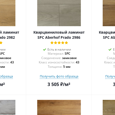
й ламинат
Кварцвиниловый ламинат
Кварцв
ado 2982
SPC Aberhof Prado 2986
SPC Ab
ичии
Есть в наличии
Е
SPC
Материал:
SPC
М
амковое
Соединение:
замковое
Соед
43
43
 мм
Толщина:
5 мм
Т
образца
Получить фото образца
Получ
м²
3 505
₽
/м²