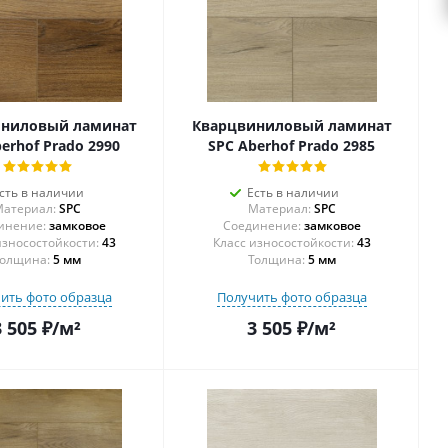
иниловый ламинат
Кварцвиниловый ламинат
erhof Prado 2990
SPC Aberhof Prado 2985
сть в наличии
Есть в наличии
атериал:
SPC
Материал:
SPC
инение:
замковое
Соединение:
замковое
43
43
олщина:
5 мм
Толщина:
5 мм
ить фото образца
Получить фото образца
3 505
₽
/м²
3 505
₽
/м²