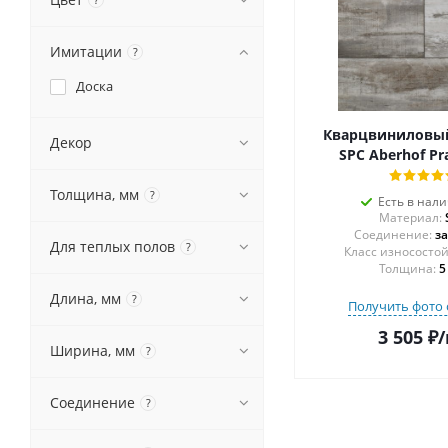
Имитации
?
Доска
Кварцвиниловы
Декор
SPC Aberhof Pr
Толщина, мм
?
Есть в нал
Материал:
Соединение:
з
Для теплых полов
?
Толщина:
5
Длина, мм
?
Получить фото 
3 505
₽
/
Ширина, мм
?
Соединение
?