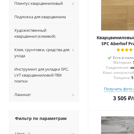
Плинтус кварцвиниловый
Подложка для кварцвинила
Художественный
кварцвинил (клеевой)
Кварцвиниловы
SPC Aberhof Pr
Клея, грунтовки, средства для
ухода
Есть в нал
Материал:
Соединение:
з
Инструмент для укладки SPC,
LVT кварцвиниловой ПВХ
Толщина:
5
плитки
Получить фото 
Ламинат
3 505
₽
/
Фильтр по параметрам
Цвет
?