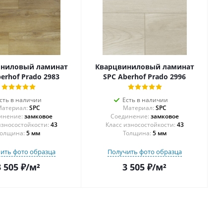
иниловый ламинат
Кварцвиниловый ламинат
erhof Prado 2983
SPC Aberhof Prado 2996
сть в наличии
Есть в наличии
атериал:
SPC
Материал:
SPC
инение:
замковое
Соединение:
замковое
43
43
олщина:
5 мм
Толщина:
5 мм
ить фото образца
Получить фото образца
3 505
₽
/м²
3 505
₽
/м²