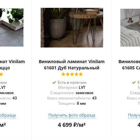
ат Vinilam
Виниловый ламинат Vinilam
Виниловы
аццо
61601 Дуб Натуральный
61605 
ичии
Есть в наличии
Е
LVT
Материал:
LVT
М
амковое
Соединение:
замковое
Соед
43
43
 мм
Толщина:
8 мм
Т
образца
Получить фото образца
Получ
м²
4 699
₽
/м²