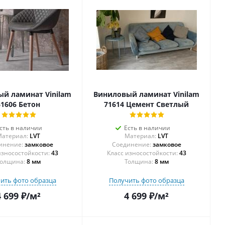
й ламинат Vinilam
Виниловый ламинат Vinilam
61606 Бетон
71614 Цемент Светлый
сть в наличии
Есть в наличии
атериал:
LVT
Материал:
LVT
инение:
замковое
Соединение:
замковое
43
43
олщина:
8 мм
Толщина:
8 мм
ить фото образца
Получить фото образца
4 699
₽
/м²
4 699
₽
/м²