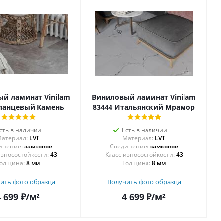
й ламинат Vinilam
Виниловый ламинат Vinilam
Сланцевый Камень
83444 Итальянский Мрамор
сть в наличии
Есть в наличии
атериал:
LVT
Материал:
LVT
инение:
замковое
Соединение:
замковое
43
43
олщина:
8 мм
Толщина:
8 мм
ить фото образца
Получить фото образца
4 699
₽
/м²
4 699
₽
/м²