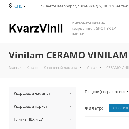
СПб
Интернет-магазин
кварцвинила SPC ПВХ LVT
плитки
Vinilam CERAMO VINILAM 
Главная
-
Каталог
-
Кварцевый ламинат
-
Vinilam
-
CERAMO VINI
По цене (возрастание)
Кварцевый ламинат
Кварцевый паркет
Фильтр:
Класс из
Плитка ПВХ и LVT