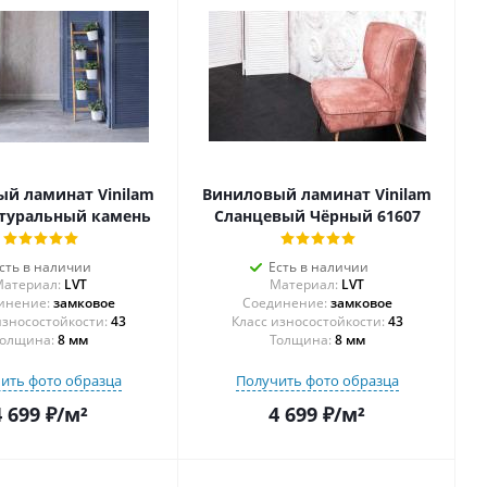
й ламинат Vinilam
Виниловый ламинат Vinilam
атуральный камень
Сланцевый Чёрный 61607
сть в наличии
Есть в наличии
атериал:
LVT
Материал:
LVT
инение:
замковое
Соединение:
замковое
43
43
олщина:
8 мм
Толщина:
8 мм
ить фото образца
Получить фото образца
4 699
₽
/м²
4 699
₽
/м²