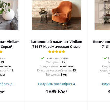
ат Vinilam
Виниловый ламинат Vinilam
Виниловы
 Серый
71617 Керамическая Сталь
7161
ичии
Есть в наличии
Е
LVT
Материал:
LVT
М
амковое
Соединение:
замковое
Соед
43
43
 мм
Толщина:
8 мм
Т
образца
Получить фото образца
Получ
м²
4 699
₽
/м²