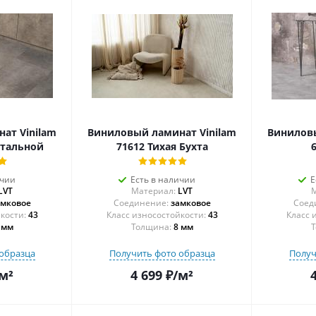
ат Vinilam
Виниловый ламинат Vinilam
Виниловы
Стальной
71612 Тихая Бухта
ичии
Есть в наличии
Е
LVT
Материал:
LVT
М
амковое
Соединение:
замковое
Соед
43
43
 мм
Толщина:
8 мм
Т
образца
Получить фото образца
Получ
м²
4 699
₽
/м²