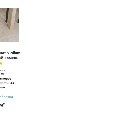
ат Vinilam
ий Камень
ичии
LVT
амковое
43
 мм
образца
м²