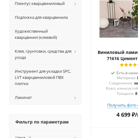
Плинтус кварцвиниловый
Подложка для кварцвинила
Художественный
кварцвинил (клеевой)
Клея, грунтовки, средства для
Виниловый ламин
ухода
71616 Цемент
Инструмент для укладки SPC,
Есть в нал
LVT кварцвиниловой ПВХ
Материал:
Соединение:
з
плитки
Толщина:
8
Ламинат
Получить фото 
4 699
₽
/
Фильтр по параметрам
Цвет
?