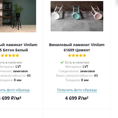
й ламинат Vinilam
Виниловый ламинат Vinilam
5 Бетон Белый
61609 Цемент
сть в наличии
Есть в наличии
атериал:
LVT
Материал:
LVT
инение:
замковое
Соединение:
замковое
43
43
олщина:
8 мм
Толщина:
8 мм
ить фото образца
Получить фото образца
4 699
₽
/м²
4 699
₽
/м²