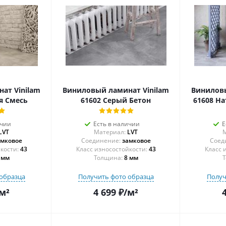
ат Vinilam
Виниловый ламинат Vinilam
Виниловы
я Смесь
61602 Серый Бетон
61608 Н
ичии
Есть в наличии
Е
LVT
Материал:
LVT
М
амковое
Соединение:
замковое
Соед
43
43
 мм
Толщина:
8 мм
Т
образца
Получить фото образца
Получ
м²
4 699
₽
/м²