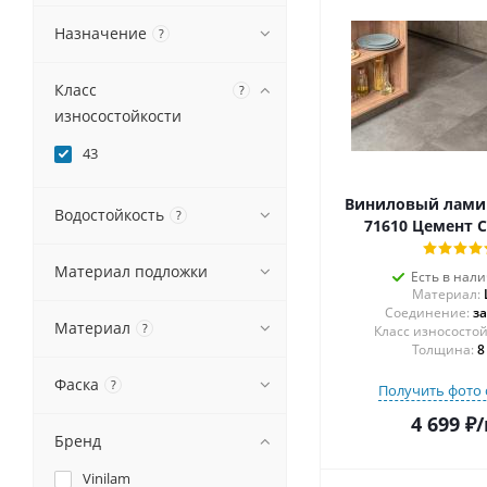
Назначение
?
Класс
?
износостойкости
43
Виниловый ламин
Водостойкость
?
71610 Цемент 
Материал подложки
Есть в нал
Материал:
Соединение:
з
Материал
?
Толщина:
8
Фаска
?
Получить фото 
4 699
₽
/
Бренд
Vinilam