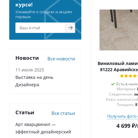
курсе!
Узнавайте о скидках и акциях
первым
Новости
Все новости
Виниловый ламин
81222 Аравийск
11 июля 2025
Выставка на день
Есть в нал
Дизайнера
Материал:
Соединение:
з
Толщина:
8
Статьи
Все статьи
Получить фото 
Арт кварцвинил —
4 699
₽
/
эффектный дизайнерский