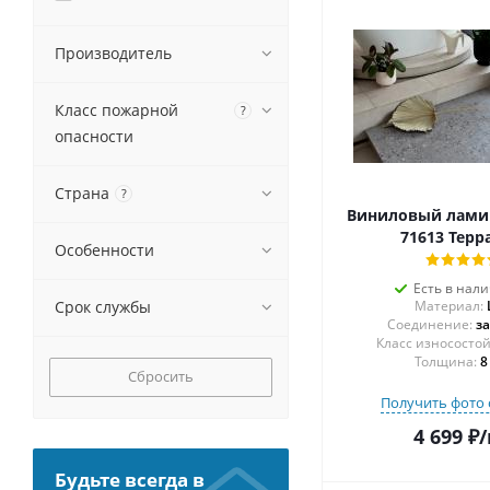
Производитель
Класс пожарной
?
опасности
Страна
?
Виниловый ламин
71613 Терр
Особенности
Есть в нал
Срок службы
Материал:
Соединение:
з
Толщина:
8
Сбросить
Получить фото 
4 699
₽
/
Будьте всегда в