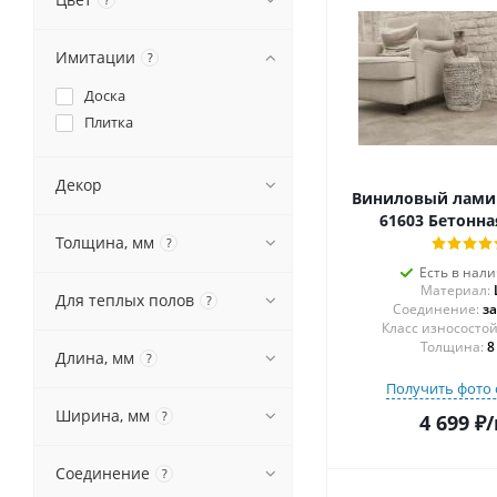
Имитации
?
Доска
Плитка
Декор
Виниловый ламин
61603 Бетонна
Толщина, мм
?
Есть в нал
Материал:
Для теплых полов
?
Соединение:
з
Толщина:
8
Длина, мм
?
Получить фото 
Ширина, мм
?
4 699
₽
/
Соединение
?