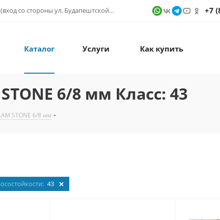
+7 (
г. Санкт-Петербург, ул. Фучика д. 9, ТК "КУБАТУРА" (вход со стороны ул. Будапештской) № 1в.541
Каталог
Услуги
Как купить
STONE 6/8 мм Класс: 43
LAM STONE 6/8 мм
носостойкости:
43