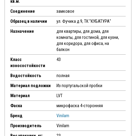
кв.м.
Соединение
замковое
Образец в наличии
ул. Фучика д.9, ТК "КУБАТУРА"
Назначение
для квартиры, для дома, для
комнаты, для гостиной, для кухни,
для коридора, для офиса, на
балкон
Класс
43
износостойкости
Водостойкость
полная
Материал подложки
Из португальской пробки
Материал
LVT
Фаска
микрофаска 4-сторонняя
Бренд
Vinilam
Производитель
Vinilam
Вес упаковки, кг:
23