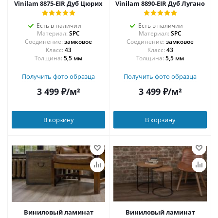
Vinilam 8875-EIR Дуб Цюрих
Vinilam 8890-EIR Дуб Лугано
Есть в наличии
Есть в наличии
Материал:
SPC
Материал:
SPC
Соединение:
замковое
Соединение:
замковое
43
43
Толщина:
5,5 мм
Толщина:
5,5 мм
Получить фото образца
Получить фото образца
3 499
₽
/м²
3 499
₽
/м²
В корзину
В корзину
Виниловый ламинат
Виниловый ламинат