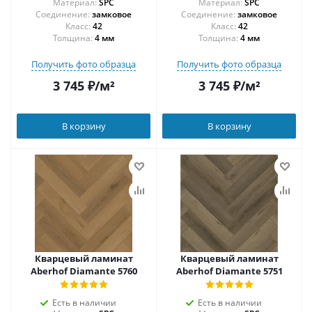
Материал:
SPC
Материал:
SPC
Соединение:
замковое
Соединение:
замковое
42
42
Толщина:
4 мм
Толщина:
4 мм
Получить фото образца
Получить фото образца
3 745
₽
/м²
3 745
₽
/м²
В корзину
В корзину
Кварцевый ламинат
Кварцевый ламинат
Aberhof Diamante 5760
Aberhof Diamante 5751
Есть в наличии
Есть в наличии