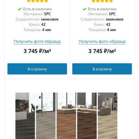
Есть в наличии
Есть в наличии
Материал:
SPC
Материал:
SPC
Соединение:
замковое
Соединение:
замковое
42
42
Толщина:
4 мм
Толщина:
4 мм
Получить фото образца
Получить фото образца
3 745
₽
/м²
3 745
₽
/м²
В корзину
В корзину