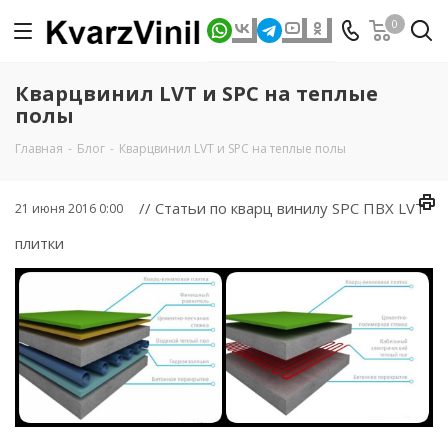
0
Кварцвинил LVT и SPC на теплые
полы
Главная
-
Блог
-
Кварцвинил LVT и SPC на теплые полы
// Статьи по кварц винилу SPC ПВХ LVT
21 июня 2016 0:00
плитки