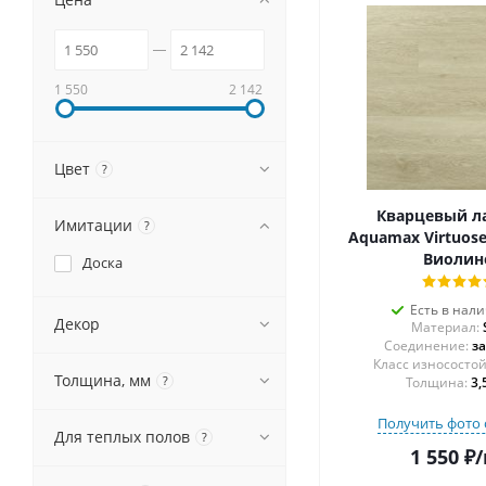
1 550
2 142
Цвет
?
Кварцевый л
Имитации
?
Aquamax Virtuose
Виолин
Доска
Есть в нал
Декор
Материал:
Соединение:
з
Толщина, мм
?
Толщина:
3,
Получить фото 
Для теплых полов
?
1 550
₽
/