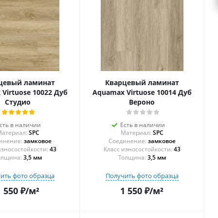
цевый ламинат
Кварцевый ламинат
Virtuose 10022 Дуб
Aquamax Virtuose 10014 Дуб
Студио
Вероно
сть в наличии
Есть в наличии
атериал:
SPC
Материал:
SPC
инение:
замковое
Соединение:
замковое
43
43
олщина:
3,5 мм
Толщина:
3,5 мм
ить фото образца
Получить фото образца
1 550
₽
/м²
1 550
₽
/м²