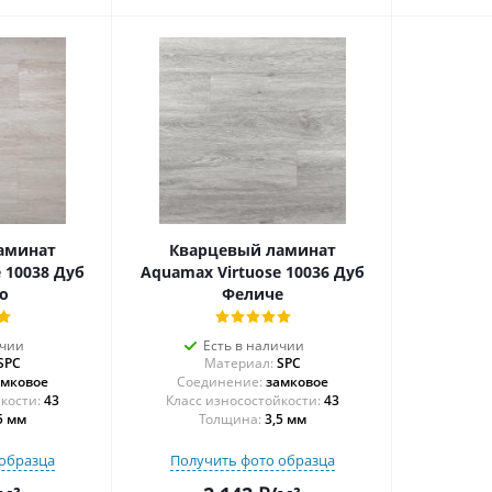
аминат
Кварцевый ламинат
 10038 Дуб
Aquamax Virtuose 10036 Дуб
о
Феличе
ичии
Есть в наличии
SPC
Материал:
SPC
амковое
Соединение:
замковое
43
43
5 мм
Толщина:
3,5 мм
образца
Получить фото образца