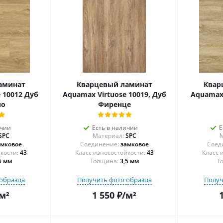
аминат
Кварцевый ламинат
Квар
 10012 Дуб
Aquamax Virtuose 10019, Дуб
Aquamax 
ио
Фиренце
ичии
Есть в наличии
Е
SPC
Материал:
SPC
М
амковое
Соединение:
замковое
Соед
43
43
5 мм
Толщина:
3,5 мм
Т
образца
Получить фото образца
Получ
м²
1 550
₽
/м²