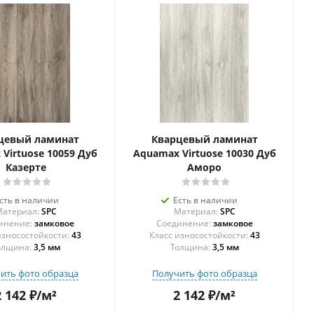
цевый ламинат
Кварцевый ламинат
Virtuose 10059 Дуб
Aquamax Virtuose 10030 Дуб
Казерте
Аморо
сть в наличии
Есть в наличии
атериал:
SPC
Материал:
SPC
инение:
замковое
Соединение:
замковое
43
43
олщина:
3,5 мм
Толщина:
3,5 мм
ить фото образца
Получить фото образца
2 142
₽
/м²
2 142
₽
/м²