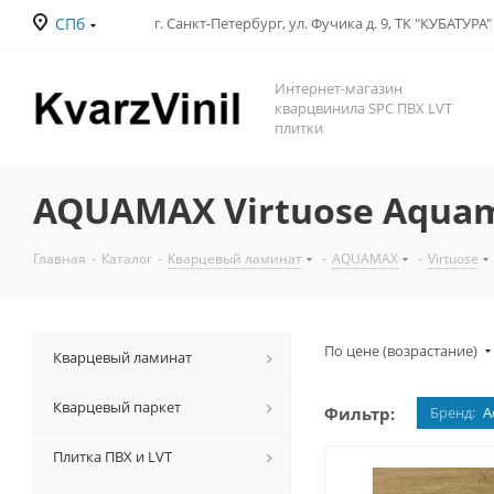
СПб
Интернет-магазин
кварцвинила SPC ПВХ LVT
плитки
AQUAMAX Virtuose Aqua
Главная
-
Каталог
-
Кварцевый ламинат
-
AQUAMAX
-
Virtuose
По цене (возрастание)
Кварцевый ламинат
Кварцевый паркет
Фильтр:
Бренд:
A
Плитка ПВХ и LVT