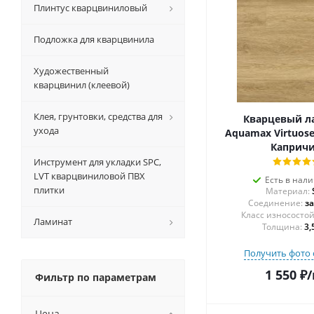
Плинтус кварцвиниловый
Подложка для кварцвинила
Художественный
кварцвинил (клеевой)
Клея, грунтовки, средства для
Кварцевый л
ухода
Aquamax Virtuose
Каприч
Инструмент для укладки SPC,
LVT кварцвиниловой ПВХ
Есть в нал
плитки
Материал:
Соединение:
з
Ламинат
Толщина:
3,
Получить фото 
1 550
₽
/
Фильтр по параметрам
Цена