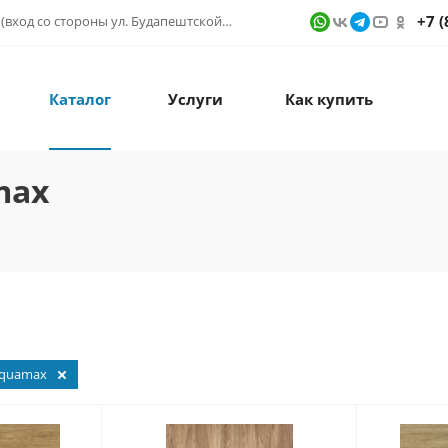
+7 (
г. Санкт-Петербург, ул. Фучика д. 9, ТК "КУБАТУРА" (вход со стороны ул. Будапештской) № 1в.541
Каталог
Услуги
Как купить
max
quamax