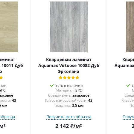
аминат
Кварцевый ламинат
Квар
 10011 Дуб
Aquamax Virtuose 10082 Дуб
Aquamax 
о
Эрколано
ичии
Есть в наличии
Е
SPC
Материал:
SPC
М
амковое
Соединение:
замковое
Соед
43
43
5 мм
Толщина:
3,5 мм
Т
образца
Получить фото образца
Получ
м²
2 142
₽
/м²