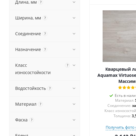
Длина, мм
?
Ширина, мм
?
Соединение
?
Назначение
?
Класс
?
Кварцевый л
износостойкости
Aquamax Virtuose
Массим
Водостойкость
?
Есть в нал
Материал:
Материал
?
Соединение:
з
Толщина:
3,
Фаска
?
Получить фото 
Бренд