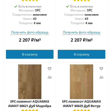
Есть в наличии
Есть в наличии
Материал:
SPC
Материал:
SPC
Соединение:
замковое
Соединение:
замковое
43
43
Толщина:
4 мм
Толщина:
4 мм
Получить фото образца
Получить фото образца
2 207
₽
/м²
2 207
₽
/м²
В корзину
В корзину
SPC-ламинат AQUAMAX
SPC-ламинат AQUAMAX
AVANT 60621 Дуб Мадейра
AVANT 60625 Дуб Ветур