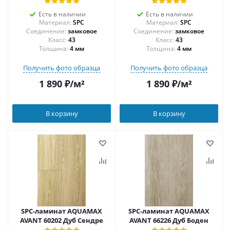
Есть в наличии
Есть в наличии
Материал:
SPC
Материал:
SPC
Соединение:
замковое
Соединение:
замковое
43
43
Толщина:
4 мм
Толщина:
4 мм
Получить фото образца
Получить фото образца
1 890
₽
/м²
1 890
₽
/м²
В корзину
В корзину
SPC-ламинат AQUAMAX
SPC-ламинат AQUAMAX
AVANT 60202 Дуб Сендре
AVANT 66226 Дуб Боден