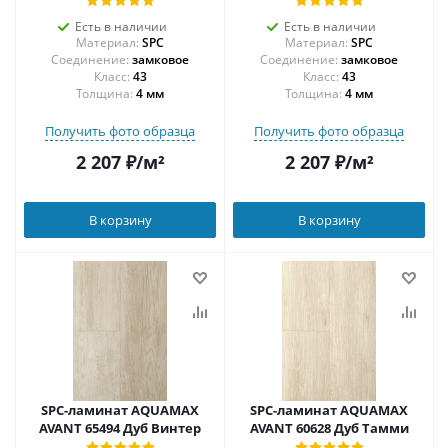
Есть в наличии
Есть в наличии
Материал:
SPC
Материал:
SPC
Соединение:
замковое
Соединение:
замковое
43
43
Толщина:
4 мм
Толщина:
4 мм
Получить фото образца
Получить фото образца
2 207
₽
/м²
2 207
₽
/м²
В корзину
В корзину
SPC-ламинат AQUAMAX
SPC-ламинат AQUAMAX
AVANT 65494 Дуб Винтер
AVANT 60628 Дуб Тамми