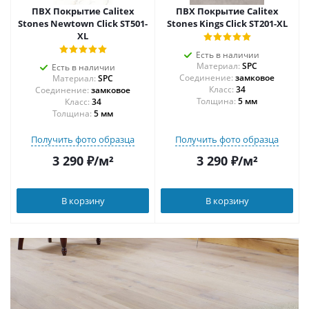
ПВХ Покрытие Calitex
ПВХ Покрытие Calitex
Stones Newtown Click ST501-
Stones Kings Click ST201-XL
XL
Есть в наличии
Материал:
SPC
Есть в наличии
Соединение:
замковое
Материал:
SPC
34
Соединение:
замковое
Толщина:
5 мм
34
Толщина:
5 мм
Получить фото образца
Получить фото образца
3 290
₽
/м²
3 290
₽
/м²
В корзину
В корзину