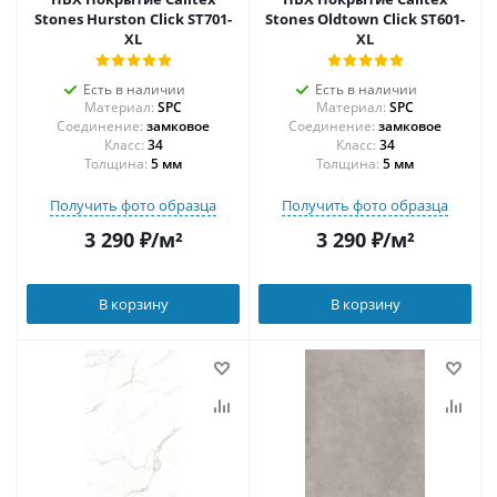
Stones Hurston Click ST701-
Stones Oldtown Click ST601-
XL
XL
Есть в наличии
Есть в наличии
Материал:
SPC
Материал:
SPC
Соединение:
замковое
Соединение:
замковое
34
34
Толщина:
5 мм
Толщина:
5 мм
Получить фото образца
Получить фото образца
3 290
₽
/м²
3 290
₽
/м²
В корзину
В корзину