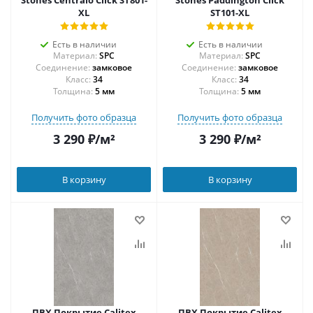
Stones Centralo Click ST801-
Stones Paddington Click
XL
ST101-XL
Есть в наличии
Есть в наличии
Материал:
SPC
Материал:
SPC
Соединение:
замковое
Соединение:
замковое
34
34
Толщина:
5 мм
Толщина:
5 мм
Получить фото образца
Получить фото образца
3 290
₽
/м²
3 290
₽
/м²
В корзину
В корзину
ПВХ Покрытие Calitex
ПВХ Покрытие Calitex