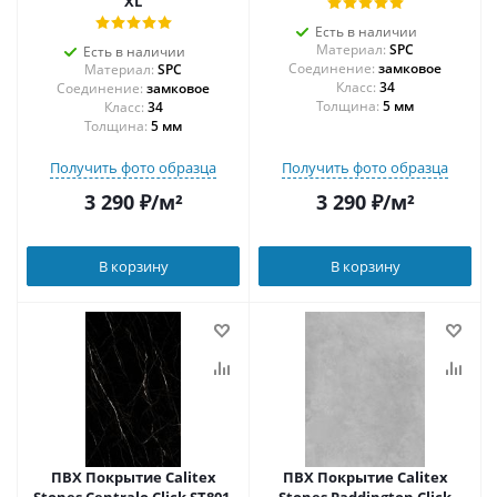
XL
Есть в наличии
Материал:
SPC
Есть в наличии
Соединение:
замковое
Материал:
SPC
34
Соединение:
замковое
Толщина:
5 мм
34
Толщина:
5 мм
Получить фото образца
Получить фото образца
3 290
₽
/м²
3 290
₽
/м²
В корзину
В корзину
ПВХ Покрытие Calitex
ПВХ Покрытие Calitex