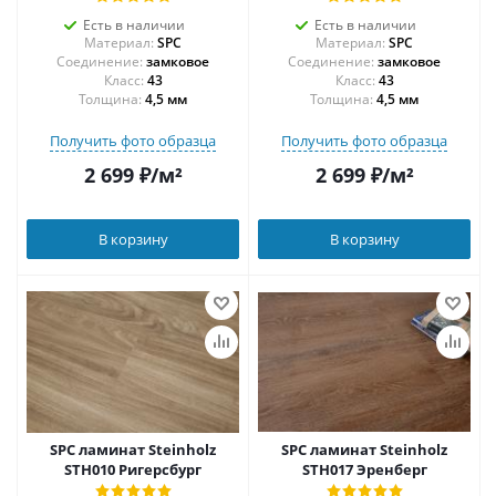
Есть в наличии
Есть в наличии
Материал:
SPC
Материал:
SPC
Соединение:
замковое
Соединение:
замковое
43
43
Толщина:
4,5 мм
Толщина:
4,5 мм
Получить фото образца
Получить фото образца
2 699
₽
/м²
2 699
₽
/м²
В корзину
В корзину
SPC ламинат Steinholz
SPC ламинат Steinholz
STH010 Ригерсбург
STH017 Эренберг