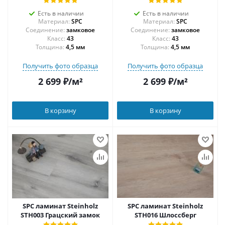
Есть в наличии
Есть в наличии
Материал:
SPC
Материал:
SPC
Соединение:
замковое
Соединение:
замковое
43
43
Толщина:
4,5 мм
Толщина:
4,5 мм
Получить фото образца
Получить фото образца
2 699
₽
/м²
2 699
₽
/м²
В корзину
В корзину
SPC ламинат Steinholz
SPC ламинат Steinholz
STH003 Грацский замок
STH016 Шлоссберг