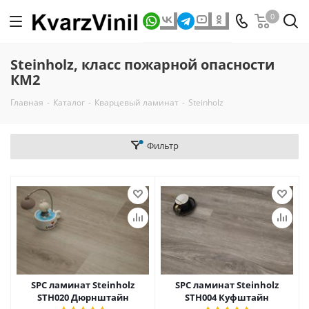
0
Steinholz, класс пожарной опасности
КМ2
Главная
-
Каталог
-
Кварцевый ламинат
-
Steinholz
Фильтр
SPC ламинат Steinholz
SPC ламинат Steinholz
STH020 Дюрнштайн
STH004 Куфштайн