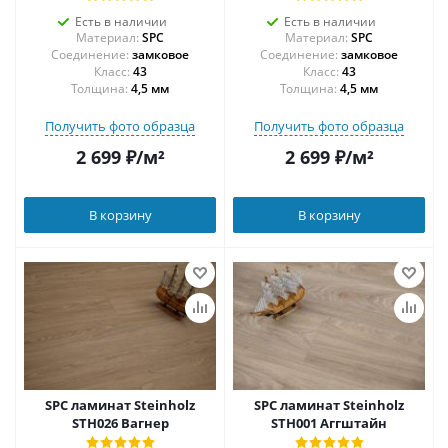
Есть в наличии
Есть в наличии
Материал:
SPC
Материал:
SPC
Соединение:
замковое
Соединение:
замковое
43
43
Толщина:
4,5 мм
Толщина:
4,5 мм
Получить фото образца
Получить фото образца
2 699
₽
/м²
2 699
₽
/м²
В корзину
В корзину
SPC ламинат Steinholz
SPC ламинат Steinholz
STH026 Вагнер
STH001 Аггштайн