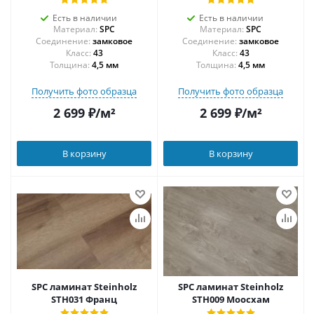
Есть в наличии
Есть в наличии
Материал:
SPC
Материал:
SPC
Соединение:
замковое
Соединение:
замковое
43
43
Толщина:
4,5 мм
Толщина:
4,5 мм
Получить фото образца
Получить фото образца
2 699
₽
/м²
2 699
₽
/м²
В корзину
В корзину
SPC ламинат Steinholz
SPC ламинат Steinholz
STH031 Франц
STH009 Моосхам