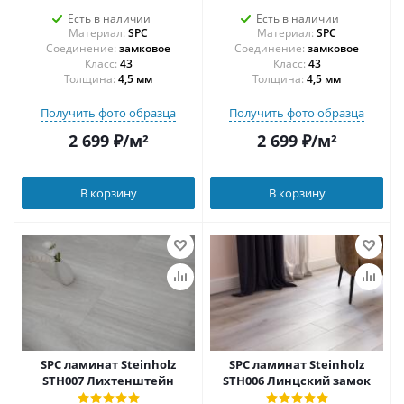
Есть в наличии
Есть в наличии
Материал:
SPC
Материал:
SPC
Соединение:
замковое
Соединение:
замковое
43
43
Толщина:
4,5 мм
Толщина:
4,5 мм
Получить фото образца
Получить фото образца
2 699
₽
/м²
2 699
₽
/м²
В корзину
В корзину
SPC ламинат Steinholz
SPC ламинат Steinholz
STH007 Лихтенштейн
STH006 Линцский замок