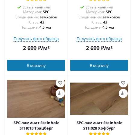
Есть в наличии
Есть в наличии
Материал:
SPC
Материал:
SPC
Соединение:
замковое
Соединение:
замковое
43
43
Толщина:
4,5 мм
Толщина:
4,5 мм
Получить фото образца
Получить фото образца
2 699
₽
/м²
2 699
₽
/м²
В корзину
В корзину
SPC ламинат Steinholz
SPC ламинат Steinholz
STH013 Трацберг
STH028 Хофбург