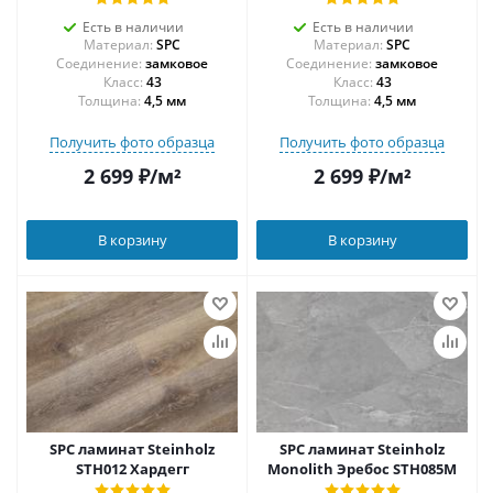
Есть в наличии
Есть в наличии
Материал:
SPC
Материал:
SPC
Соединение:
замковое
Соединение:
замковое
43
43
Толщина:
4,5 мм
Толщина:
4,5 мм
Получить фото образца
Получить фото образца
2 699
₽
/м²
2 699
₽
/м²
В корзину
В корзину
SPC ламинат Steinholz
SPC ламинат Steinholz
STH012 Хардегг
Monolith Эребос STH085M