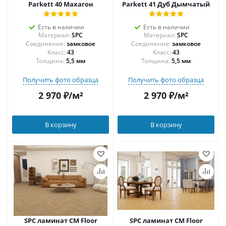
Parkett 40 Махагон
Parkett 41 Дуб Дымчатый
Есть в наличии
Есть в наличии
Материал:
SPC
Материал:
SPC
Соединение:
замковое
Соединение:
замковое
43
43
Толщина:
5,5 мм
Толщина:
5,5 мм
Получить фото образца
Получить фото образца
2 970
₽
/м²
2 970
₽
/м²
В корзину
В корзину
SPC ламинат CM Floor
SPC ламинат CM Floor