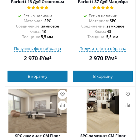
Parkett 13 Дуб Стокгольм
Parkett 37 Дуб Мадейра
Есть в наличии
Есть в наличии
Материал:
SPC
Материал:
SPC
Соединение:
замковое
Соединение:
замковое
43
43
Толщина:
5,5 мм
Толщина:
5,5 мм
Получить фото образца
Получить фото образца
2 970
₽
/м²
2 970
₽
/м²
В корзину
В корзину
SPC ламинат CM Floor
SPC ламинат CM Floor