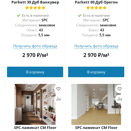
Parkett 39 Дуб Ванкувер
Parkett 09 Дуб Орегон
Есть в наличии
Есть в наличии
Материал:
SPC
Материал:
SPC
Соединение:
замковое
Соединение:
замковое
43
43
Толщина:
5,5 мм
Толщина:
5,5 мм
Получить фото образца
Получить фото образца
2 970
₽
/м²
2 970
₽
/м²
В корзину
В корзину
SPC ламинат CM Floor
SPC ламинат CM Floor