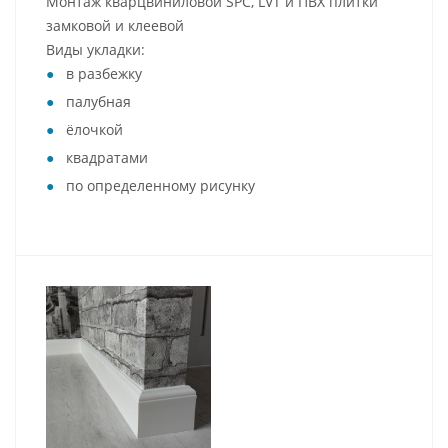
Монтаж кварцвиниловой SPC, LVT и ПВХ плитки
замковой и клеевой
Виды укладки:
в разбежку
палубная
ёлочкой
квадратами
по определенному рисунку