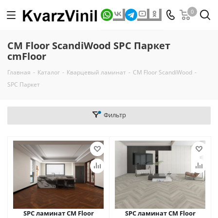
0
CM Floor ScandiWood SPC Паркет
cmFloor
Главная
-
Каталог
-
Кварцевый ламинат
-
CM Floor ScandiWood
-
SPC Паркет
Фильтр
SPC ламинат CM Floor
SPC ламинат CM Floor