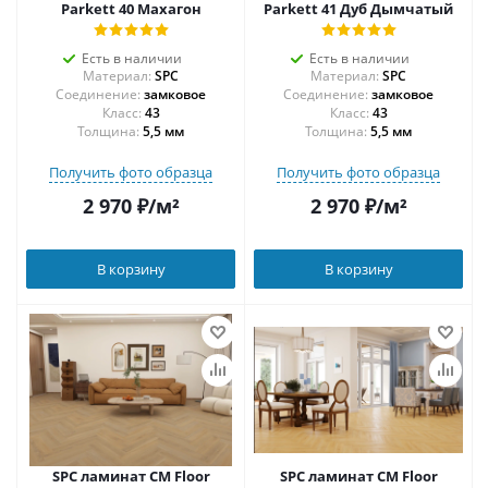
Parkett 40 Махагон
Parkett 41 Дуб Дымчатый
Есть в наличии
Есть в наличии
Материал:
SPC
Материал:
SPC
Соединение:
замковое
Соединение:
замковое
43
43
Толщина:
5,5 мм
Толщина:
5,5 мм
Получить фото образца
Получить фото образца
2 970
₽
/м²
2 970
₽
/м²
В корзину
В корзину
SPC ламинат CM Floor
SPC ламинат CM Floor