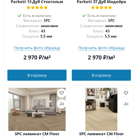
Parkett 13 Дуб Стокгольм
Parkett 37 Дуб Мадейра
Есть в наличии
Есть в наличии
Материал:
SPC
Материал:
SPC
Соединение:
замковое
Соединение:
замковое
43
43
Толщина:
5,5 мм
Толщина:
5,5 мм
Получить фото образца
Получить фото образца
2 970
₽
/м²
2 970
₽
/м²
В корзину
В корзину
SPC ламинат CM Floor
SPC ламинат CM Floor