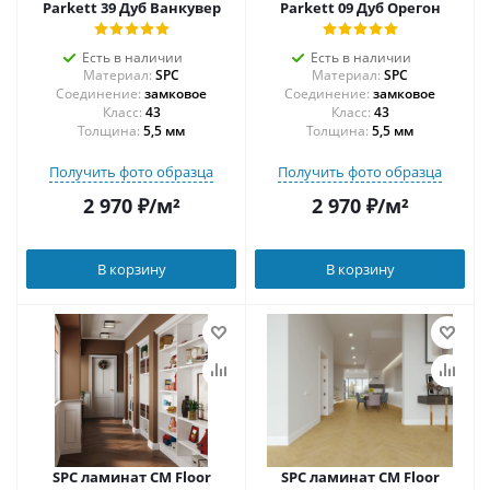
Parkett 39 Дуб Ванкувер
Parkett 09 Дуб Орегон
Есть в наличии
Есть в наличии
Материал:
SPC
Материал:
SPC
Соединение:
замковое
Соединение:
замковое
43
43
Толщина:
5,5 мм
Толщина:
5,5 мм
Получить фото образца
Получить фото образца
2 970
₽
/м²
2 970
₽
/м²
В корзину
В корзину
SPC ламинат CM Floor
SPC ламинат CM Floor