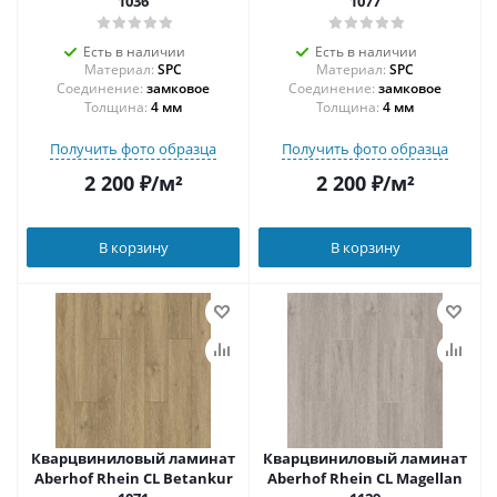
1036
1077
Есть в наличии
Есть в наличии
Материал:
SPC
Материал:
SPC
Соединение:
замковое
Соединение:
замковое
Толщина:
4 мм
Толщина:
4 мм
Получить фото образца
Получить фото образца
2 200
₽
/м²
2 200
₽
/м²
В корзину
В корзину
Кварцвиниловый ламинат
Кварцвиниловый ламинат
Aberhof Rhein CL Betankur
Aberhof Rhein CL Magellan