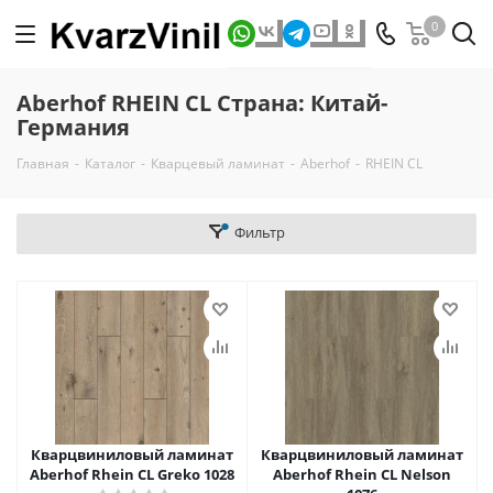
0
Aberhof RHEIN CL Страна: Китай-
Германия
Главная
-
Каталог
-
Кварцевый ламинат
-
Aberhof
-
RHEIN CL
Фильтр
Кварцвиниловый ламинат
Кварцвиниловый ламинат
Aberhof Rhein CL Greko 1028
Aberhof Rhein CL Nelson