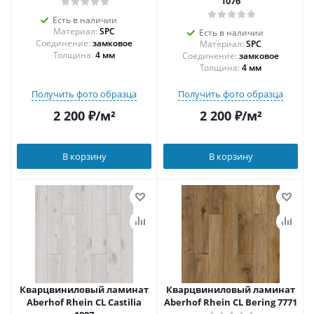
1076
Есть в наличии
Материал:
SPC
Есть в наличии
Соединение:
замковое
Материал:
SPC
Толщина:
4 мм
Соединение:
замковое
Толщина:
4 мм
Получить фото образца
Получить фото образца
2 200
₽
/м²
2 200
₽
/м²
В корзину
В корзину
Кварцвиниловый ламинат
Кварцвиниловый ламинат
Aberhof Rhein CL Castilia
Aberhof Rhein CL Bering 7771