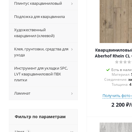
Плинтус кварцвиниловый
Подложка для кварцвинила
Художественный
кварцвинил (клеевой)
Клея, грунтовки, средства для
Кварцвиниловы
ухода
Aberhof Rhein CL
Инструмент для укладки SPC,
Есть в нал
LVT кварцвиниловой ПВХ
Материал:
Соединение:
з
плитки
Толщина:
4
Ламинат
Получить фото 
2 200
₽
/
Фильтр по параметрам
Цвет
?