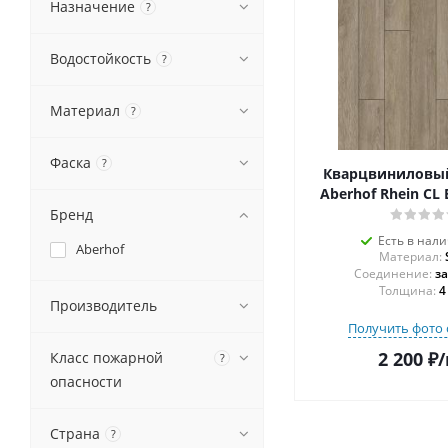
Назначение
?
Водостойкость
?
Материал
?
Фаска
?
Кварцвиниловы
Aberhof Rhein CL 
Бренд
Есть в нал
Aberhof
Материал:
Соединение:
з
Толщина:
4
Производитель
Получить фото 
2 200
₽
/
Класс пожарной
?
опасности
Страна
?