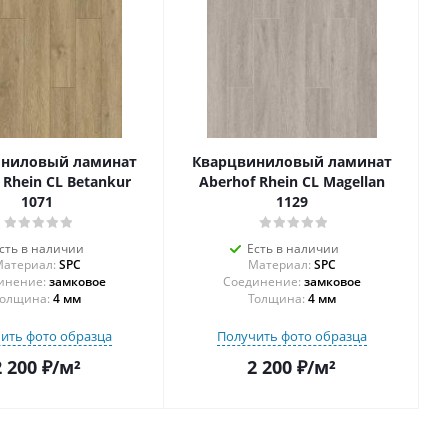
иниловый ламинат
Кварцвиниловый ламинат
 Rhein CL Betankur
Aberhof Rhein CL Magellan
1071
1129
сть в наличии
Есть в наличии
атериал:
SPC
Материал:
SPC
инение:
замковое
Соединение:
замковое
олщина:
4 мм
Толщина:
4 мм
ить фото образца
Получить фото образца
2 200
₽
/м²
2 200
₽
/м²