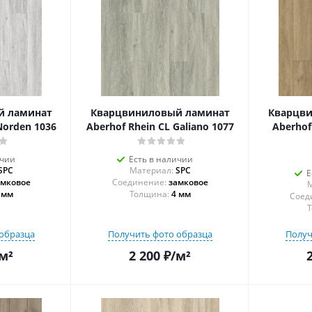
й ламинат
Кварцвиниловый ламинат
Кварцв
Norden 1036
Aberhof Rhein CL Galiano 1077
Aberhof
ичии
Есть в наличии
SPC
Материал:
SPC
Е
амковое
Соединение:
замковое
М
 мм
Толщина:
4 мм
Соед
Т
образца
Получить фото образца
Получ
м²
2 200
₽
/м²