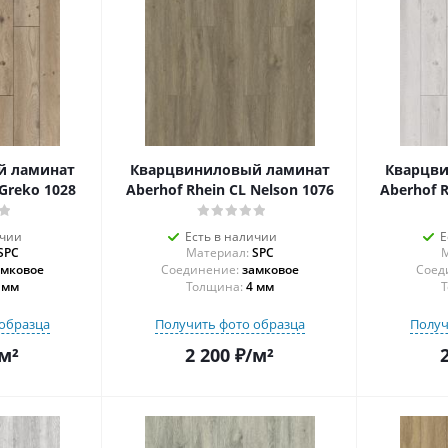
й ламинат
Кварцвиниловый ламинат
Кварцв
 Greko 1028
Aberhof Rhein CL Nelson 1076
Aberhof R
ичии
Есть в наличии
Е
SPC
Материал:
SPC
М
амковое
Соединение:
замковое
Соед
 мм
Толщина:
4 мм
Т
образца
Получить фото образца
Получ
м²
2 200
₽
/м²