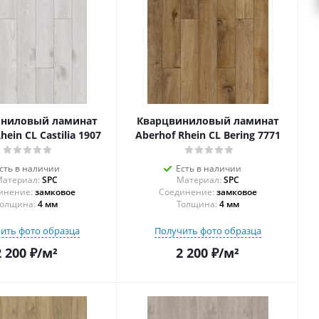
иниловый ламинат
Кварцвиниловый ламинат
hein CL Castilia 1907
Aberhof Rhein CL Bering 7771
сть в наличии
Есть в наличии
атериал:
SPC
Материал:
SPC
инение:
замковое
Соединение:
замковое
олщина:
4 мм
Толщина:
4 мм
ить фото образца
Получить фото образца
2 200
₽
/м²
2 200
₽
/м²