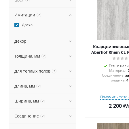
Имитации
?
Доска
Декор
Кварцвиниловы
Aberhof Rhein CL 
Толщина, мм
?
Есть в нал
Материал:
Для теплых полов
?
Соединение:
з
Толщина:
4
Длина, мм
?
Получить фото 
Ширина, мм
?
2 200
₽
/
Соединение
?