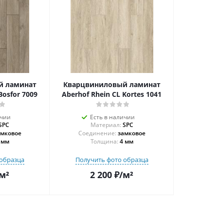
й ламинат
Кварцвиниловый ламинат
Bosfor 7009
Aberhof Rhein CL Kortes 1041
ичии
Есть в наличии
SPC
Материал:
SPC
амковое
Соединение:
замковое
 мм
Толщина:
4 мм
образца
Получить фото образца
м²
2 200
₽
/м²