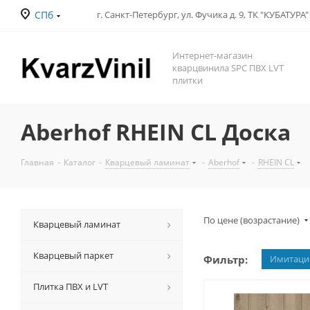
СПб
Интернет-магазин
кварцвинила SPC ПВХ LVT
плитки
Aberhof RHEIN CL Доска
Главная
-
Каталог
-
Кварцевый ламинат
-
Aberhof
-
RHEIN CL
По цене (возрастание)
Кварцевый ламинат
Кварцевый паркет
Фильтр:
Имитаци
Плитка ПВХ и LVT