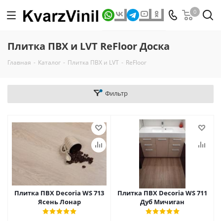
0
Плитка ПВХ и LVT ReFloor Доска
Главная
-
Каталог
-
Плитка ПВХ и LVT
-
ReFloor
Фильтр
Плитка ПВХ Decoria WS 713
Плитка ПВХ Decoria WS 711
Ясень Лонар
Дуб Мичиган