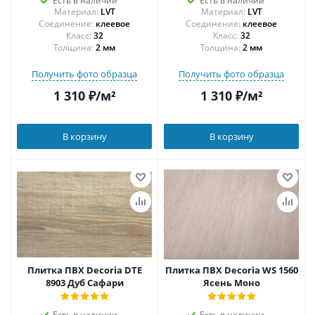
Есть в наличии
Есть в наличии
Материал:
LVT
Материал:
LVT
Соединение:
клеевое
Соединение:
клеевое
32
32
Толщина:
2 мм
Толщина:
2 мм
Получить фото образца
Получить фото образца
1 310
₽
/м²
1 310
₽
/м²
В корзину
В корзину
Плитка ПВХ Decoria DTE
Плитка ПВХ Decoria WS 1560
8903 Дуб Сафари
Ясень Моно
Есть в наличии
Есть в наличии