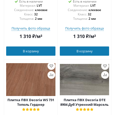
Есть в наличии
Есть в наличии
Материал:
LVT
Материал:
LVT
Соединение:
клеевое
Соединение:
клеевое
32
32
Толщина:
2 мм
Толщина:
2 мм
Получить фото образца
Получить фото образца
1 310
₽
/м²
1 310
₽
/м²
В корзину
В корзину
Плитка ПВХ Decoria WS 731
Плитка ПВХ Decoria DTE
Тополь Гэрднер
8904 Дуб Утренний Марсель