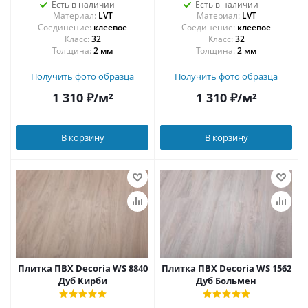
Есть в наличии
Есть в наличии
Материал:
LVT
Материал:
LVT
Соединение:
клеевое
Соединение:
клеевое
32
32
Толщина:
2 мм
Толщина:
2 мм
Получить фото образца
Получить фото образца
1 310
₽
/м²
1 310
₽
/м²
В корзину
В корзину
Плитка ПВХ Decoria WS 8840
Плитка ПВХ Decoria WS 1562
Дуб Кирби
Дуб Больмен