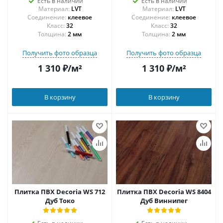
Есть в наличии
Есть в наличии
Материал:
LVT
Материал:
LVT
Соединение:
клеевое
Соединение:
клеевое
32
32
Толщина:
2 мм
Толщина:
2 мм
Получить фото образца
Получить фото образца
1 310
₽
/м²
1 310
₽
/м²
В корзину
В корзину
Плитка ПВХ Decoria WS 712
Плитка ПВХ Decoria WS 8404
Дуб Токо
Дуб Виннипег