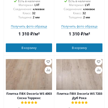
Есть в наличии
Есть в наличии
Материал:
LVT
Материал:
LVT
Соединение:
клеевое
Соединение:
клеевое
32
32
Толщина:
2 мм
Толщина:
2 мм
Получить фото образца
Получить фото образца
1 310
₽
/м²
1 310
₽
/м²
В корзину
В корзину
Плитка ПВХ Decoria WS 4003
Плитка ПВХ Decoria WS 7203
Сосна Торренс
Дуб Рока