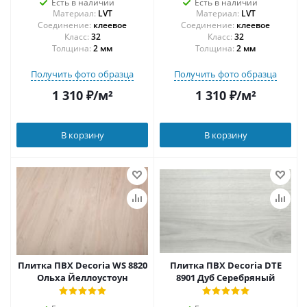
Есть в наличии
Есть в наличии
Материал:
LVT
Материал:
LVT
Соединение:
клеевое
Соединение:
клеевое
32
32
Толщина:
2 мм
Толщина:
2 мм
Получить фото образца
Получить фото образца
1 310
₽
/м²
1 310
₽
/м²
В корзину
В корзину
Плитка ПВХ Decoria WS 8820
Плитка ПВХ Decoria DTE
Ольха Йеллоустоун
8901 Дуб Серебряный