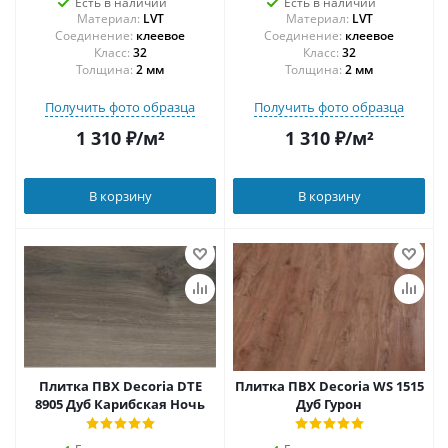
Есть в наличии
Есть в наличии
Материал:
LVT
Материал:
LVT
Соединение:
клеевое
Соединение:
клеевое
32
32
Толщина:
2 мм
Толщина:
2 мм
Получить фото образца
Получить фото образца
1 310
₽
/м²
1 310
₽
/м²
В корзину
В корзину
Плитка ПВХ Decoria DTE
Плитка ПВХ Decoria WS 1515
8905 Дуб Карибская Ночь
Дуб Гурон