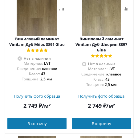
Виниловый ламинат
Виниловый ламинат
Vinilam Дуб Мёрс 8891 Glue
Vinilam Дуб Шверин 8897
Glue
Нет в наличии
Материал:
LVT
Нет в наличии
Соединение:
клеевое
Материал:
LVT
43
Соединение:
клеевое
Толщина:
2,5 мм
43
Толщина:
2,5 мм
Получить фото образца
Получить фото образца
2 749
₽
/м²
2 749
₽
/м²
В корзину
В корзину