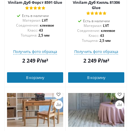
Vinilam Дуб Форст 8591 Glue
Vinilam Дуб Килль 81306
Glue
Есть в наличии
Материал:
LVT
Есть в наличии
Соединение:
клеевое
Материал:
LVT
43
Соединение:
клеевое
Толщина:
2,5 мм
43
Толщина:
2,5 мм
Получить фото образца
Получить фото образца
2 249
₽
/м²
2 249
₽
/м²
В корзину
В корзину