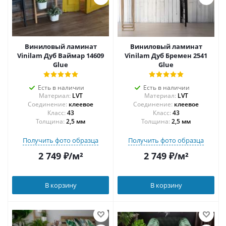
Виниловый ламинат
Виниловый ламинат
Vinilam Дуб Ваймар 14609
Vinilam Дуб Бремен 2541
Glue
Glue
Есть в наличии
Есть в наличии
Материал:
LVT
Материал:
LVT
Соединение:
клеевое
Соединение:
клеевое
43
43
Толщина:
2,5 мм
Толщина:
2,5 мм
Получить фото образца
Получить фото образца
2 749
₽
/м²
2 749
₽
/м²
В корзину
В корзину