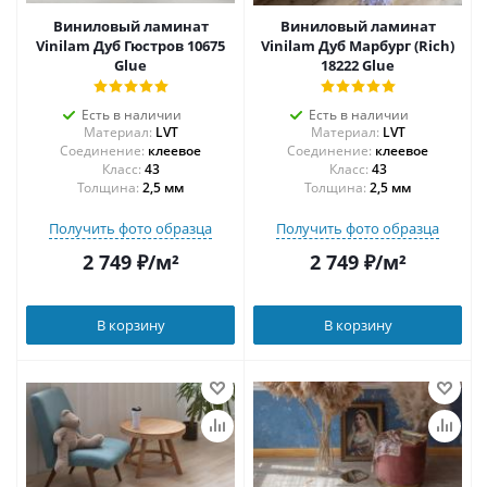
Виниловый ламинат
Виниловый ламинат
Vinilam Дуб Гюстров 10675
Vinilam Дуб Марбург (Rich)
Glue
18222 Glue
Есть в наличии
Есть в наличии
Материал:
LVT
Материал:
LVT
Соединение:
клеевое
Соединение:
клеевое
43
43
Толщина:
2,5 мм
Толщина:
2,5 мм
Получить фото образца
Получить фото образца
2 749
₽
/м²
2 749
₽
/м²
В корзину
В корзину