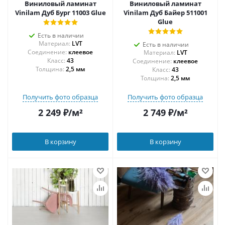
Виниловый ламинат
Виниловый ламинат
Vinilam Дуб Бург 11003 Glue
Vinilam Дуб Байер 511001
Glue
Есть в наличии
Материал:
LVT
Есть в наличии
Соединение:
клеевое
Материал:
LVT
43
Соединение:
клеевое
Толщина:
2,5 мм
43
Толщина:
2,5 мм
Получить фото образца
Получить фото образца
2 249
₽
/м²
2 749
₽
/м²
В корзину
В корзину