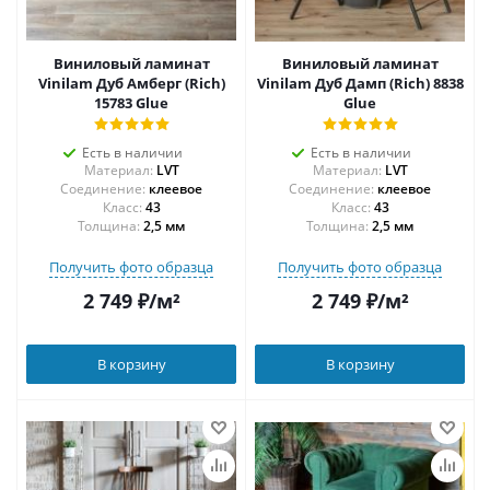
Виниловый ламинат
Виниловый ламинат
Vinilam Дуб Амберг (Rich)
Vinilam Дуб Дамп (Rich) 8838
15783 Glue
Glue
Есть в наличии
Есть в наличии
Материал:
LVT
Материал:
LVT
Соединение:
клеевое
Соединение:
клеевое
43
43
Толщина:
2,5 мм
Толщина:
2,5 мм
Получить фото образца
Получить фото образца
2 749
₽
/м²
2 749
₽
/м²
В корзину
В корзину