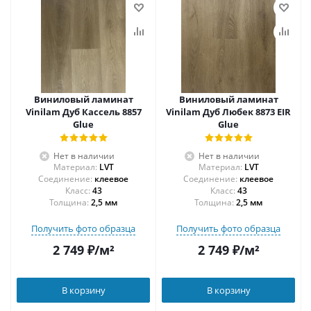
Виниловый ламинат
Виниловый ламинат
Vinilam Дуб Кассель 8857
Vinilam Дуб Любек 8873 EIR
Glue
Glue
Нет в наличии
Нет в наличии
Материал:
LVT
Материал:
LVT
Соединение:
клеевое
Соединение:
клеевое
43
43
Толщина:
2,5 мм
Толщина:
2,5 мм
Получить фото образца
Получить фото образца
2 749
₽
/м²
2 749
₽
/м²
В корзину
В корзину