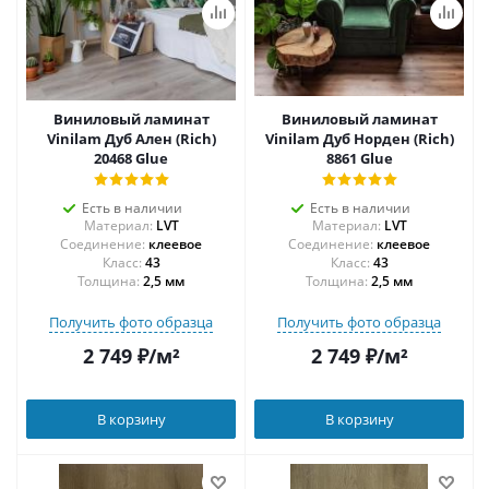
Виниловый ламинат
Виниловый ламинат
Vinilam Дуб Ален (Rich)
Vinilam Дуб Норден (Rich)
20468 Glue
8861 Glue
Есть в наличии
Есть в наличии
Материал:
LVT
Материал:
LVT
Соединение:
клеевое
Соединение:
клеевое
43
43
Толщина:
2,5 мм
Толщина:
2,5 мм
Получить фото образца
Получить фото образца
2 749
₽
/м²
2 749
₽
/м²
В корзину
В корзину