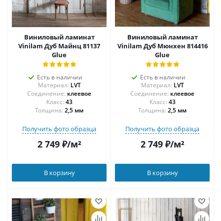
Виниловый ламинат
Виниловый ламинат
Vinilam Дуб Майнц 81137
Vinilam Дуб Мюнхен 814416
Glue
Glue
Есть в наличии
Есть в наличии
Материал:
LVT
Материал:
LVT
Соединение:
клеевое
Соединение:
клеевое
43
43
Толщина:
2,5 мм
Толщина:
2,5 мм
Получить фото образца
Получить фото образца
2 749
₽
/м²
2 749
₽
/м²
В корзину
В корзину