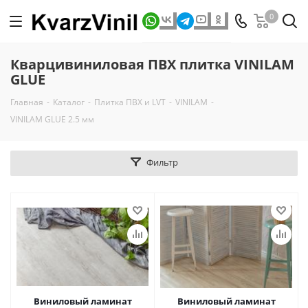
0
Кварцивиниловая ПВХ плитка VINILAM
GLUE
Главная
-
Каталог
-
Плитка ПВХ и LVT
-
VINILAM
-
VINILAM GLUE 2.5 мм
Фильтр
Виниловый ламинат
Виниловый ламинат