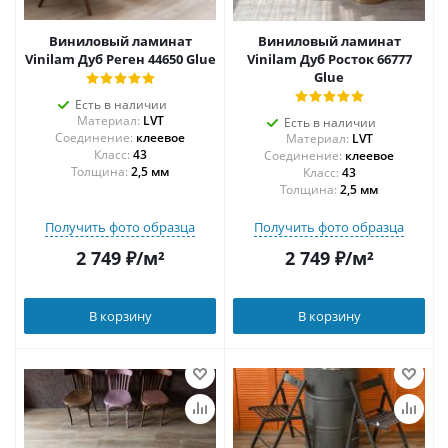
Виниловый ламинат
Виниловый ламинат
Vinilam Дуб Реген 44650 Glue
Vinilam Дуб Росток 66777
Glue
Есть в наличии
Материал:
LVT
Есть в наличии
Соединение:
клеевое
Материал:
LVT
43
Соединение:
клеевое
Толщина:
2,5 мм
43
Толщина:
2,5 мм
Получить фото образца
Получить фото образца
2 749
₽
/м²
2 749
₽
/м²
В корзину
В корзину