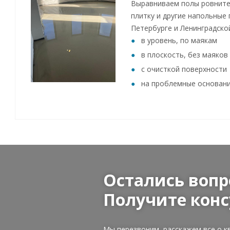
Выравниваем полы ровните
плитку и другие напольные 
Петербурге и Ленинградско
в уровень, по маякам
в плоскость, без маяков
с очисткой поверхности
на проблемные основан
Остались вопр
Получите конс
Мы перезвоним, расскажем все о к