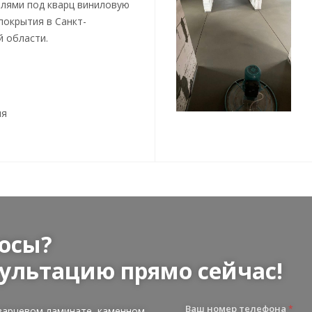
лями под кварц виниловую
покрытия в Санкт-
й области.
ия
осы?
ультацию прямо сейчас!
Ваш номер телефона
*
варцевом ламинате, каменном