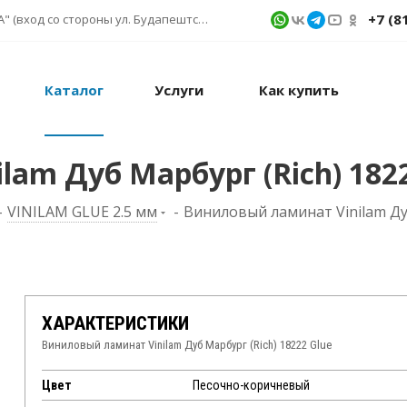
+7 (8
г. Санкт-Петербург, ул. Фучика д. 9, ТК "КУБАТУРА" (вход со стороны ул. Будапештской) № 1в.541
Каталог
Услуги
Как купить
am Дуб Марбург (Rich) 1822
-
VINILAM GLUE 2.5 мм
-
Виниловый ламинат Vinilam Дуб
ХАРАКТЕРИСТИКИ
Виниловый ламинат Vinilam Дуб Марбург (Rich) 18222 Glue
Цвет
Песочно-коричневый