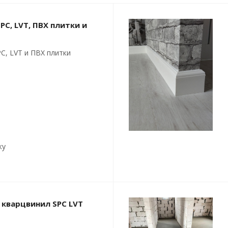
PC, LVT, ПВХ плитки и
C, LVT и ПВХ плитки
ку
 кварцвинил SPC LVT