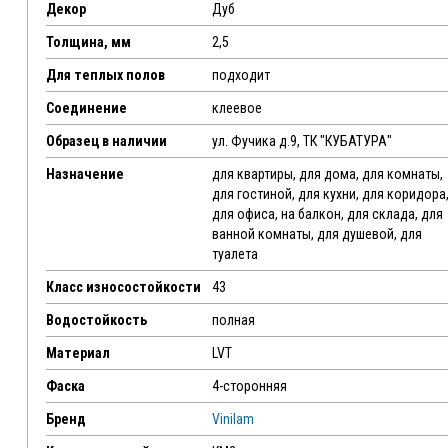
Декор
Дуб
Толщина, мм
2,5
Для теплых полов
подходит
Соединение
клеевое
Образец в наличии
ул. Фучика д.9, ТК "КУБАТУРА"
Назначение
для квартиры, для дома, для комнаты,
для гостиной, для кухни, для коридора
для офиса, на балкон, для склада, для
ванной комнаты, для душевой, для
туалета
Класс износостойкости
43
Водостойкость
полная
Материал
LVT
Фаска
4-сторонняя
Бренд
Vinilam