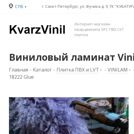
СПб
Интернет-магазин
кварцвинила SPC ПВХ LVT
плитки
Виниловый ламинат Vinil
Главная
-
Каталог
-
Плитка ПВХ и LVT
-
VINILAM
18222 Glue