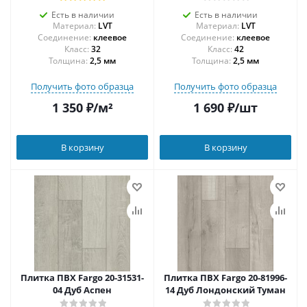
Есть в наличии
Есть в наличии
Материал:
LVT
Материал:
LVT
Соединение:
клеевое
Соединение:
клеевое
32
42
Толщина:
2,5 мм
Толщина:
2,5 мм
Получить фото образца
Получить фото образца
1 350
₽
/м²
1 690
₽
/шт
В корзину
В корзину
Плитка ПВХ Fargo 20-31531-
Плитка ПВХ Fargo 20-81996-
04 Дуб Аспен
14 Дуб Лондонский Туман