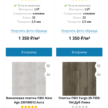
Есть в наличии
Есть в наличии
Материал:
LVT
Материал:
LVT
Соединение:
клеевое
Соединение:
клеевое
32
32
Толщина:
2,5 мм
Толщина:
2,5 мм
Получить фото образца
Получить фото образца
1 350
₽
/м²
1 350
₽
/м²
В корзину
В корзину
Виниловая плитка ПВХ New
Плитка ПВХ Fargo 20-7359-
Age 230180012 Aura
104 Дуб Лима