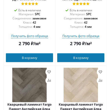
градиент
Есть в наличии
Есть в наличии
Материал:
SPC
Материал:
SPC
Соединение:
замковое
Соединение:
замковое
42
42
Толщина:
4 мм
Толщина:
4 мм
Получить фото образца
Получить фото образца
2 790
₽
/м²
2 790
₽
/м²
В корзину
В корзину
Кварцевый ламинат Fargo
Кварцевый ламинат Fargo
Паркет Английская ёлка
Паркет Английская ёлка