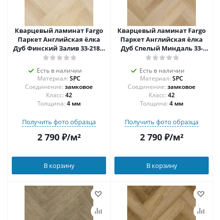
Кварцевый ламинат Fargo
Кварцевый ламинат Fargo
Паркет Английская ёлка
Паркет Английская ёлка
Дуб Финский Залив 33-2180-
Дуб Спелый Миндаль 33-
04
1166-02
Есть в наличии
Есть в наличии
Материал:
SPC
Материал:
SPC
Соединение:
замковое
Соединение:
замковое
42
42
Толщина:
4 мм
Толщина:
4 мм
Получить фото образца
Получить фото образца
2 790
₽
/м²
2 790
₽
/м²
В корзину
В корзину