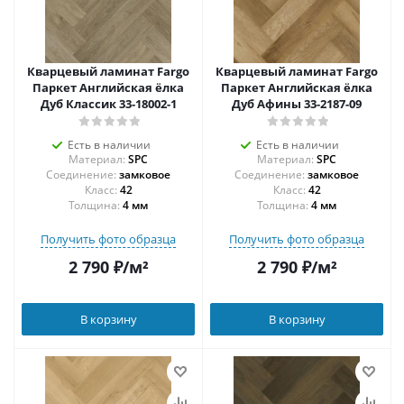
Кварцевый ламинат Fargo
Кварцевый ламинат Fargo
Паркет Английская ёлка
Паркет Английская ёлка
Дуб Классик 33-18002-1
Дуб Афины 33-2187-09
Есть в наличии
Есть в наличии
Материал:
SPC
Материал:
SPC
Соединение:
замковое
Соединение:
замковое
42
42
Толщина:
4 мм
Толщина:
4 мм
Получить фото образца
Получить фото образца
2 790
₽
/м²
2 790
₽
/м²
В корзину
В корзину