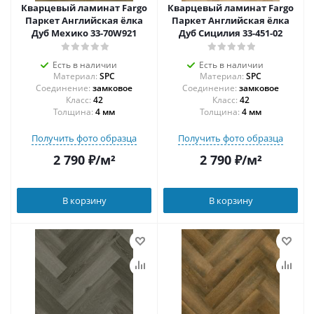
Кварцевый ламинат Fargo
Кварцевый ламинат Fargo
Паркет Английская ёлка
Паркет Английская ёлка
Дуб Мехико 33-70W921
Дуб Сицилия 33-451-02
Есть в наличии
Есть в наличии
Материал:
SPC
Материал:
SPC
Соединение:
замковое
Соединение:
замковое
42
42
Толщина:
4 мм
Толщина:
4 мм
Получить фото образца
Получить фото образца
2 790
₽
/м²
2 790
₽
/м²
В корзину
В корзину