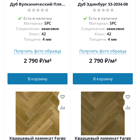
Дуб Вулканический Пляж
Дуб Эдинбург 33-2034-08
33-2074-05
Есть в наличии
Есть в наличии
Материал:
SPC
Материал:
SPC
Соединение:
замковое
Соединение:
замковое
42
42
Толщина:
4 мм
Толщина:
4 мм
Получить фото образца
Получить фото образца
2 790
₽
/м²
2 790
₽
/м²
В корзину
В корзину
Кварцевый ламинат Fargo
Кварцевый ламинат Fargo