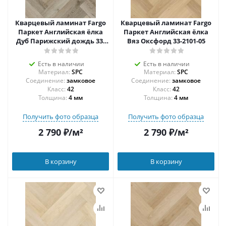
Кварцевый ламинат Fargo
Кварцевый ламинат Fargo
Паркет Английская ёлка
Паркет Английская ёлка
Дуб Парижский дождь 33-
Вяз Оксфорд 33-2101-05
61W935
Есть в наличии
Есть в наличии
Материал:
SPC
Материал:
SPC
Соединение:
замковое
Соединение:
замковое
42
42
Толщина:
4 мм
Толщина:
4 мм
Получить фото образца
Получить фото образца
2 790
₽
/м²
2 790
₽
/м²
В корзину
В корзину