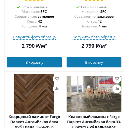
Есть в наличии
Есть в наличии
Материал:
SPC
Материал:
SPC
Соединение:
замковое
Соединение:
замковое
42
42
Толщина:
4 мм
Толщина:
4 мм
Получить фото образца
Получить фото образца
2 790
₽
/м²
2 790
₽
/м²
В корзину
В корзину
Кварцевый ламинат Fargo
Кварцевый ламинат Fargo
Паркет Английская ёлка
Паркет Английская ёлка 33-
Дуб Сиена 33-64W929
62W921 Дуб Кальвадос