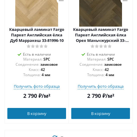
Кварцевый ламинат Fargo
Кварцевый ламинат Fargo
Паркет Английская ёлка
Паркет Английская ёлка
Дуб Марракеш 33-81996-10
Орех Маньчжурский 33-
2022-2
Есть в наличии
Есть в наличии
Материал:
SPC
Материал:
SPC
Соединение:
замковое
Соединение:
замковое
42
42
Толщина:
4 мм
Толщина:
4 мм
Получить фото образца
Получить фото образца
2 790
₽
/м²
2 790
₽
/м²
В корзину
В корзину