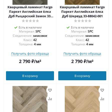
Кварцевый ламинат Fargo
Кварцевый ламинат Fargo
Паркет Английская ёлка
Паркет Английская ёлка
Дуб Рыцарский Замок 33-
Дуб Шервуд 33-88042-001
379-6
Есть в наличии
Есть в наличии
Материал:
SPC
Материал:
SPC
Соединение:
замковое
Соединение:
замковое
42
42
Толщина:
4 мм
Толщина:
4 мм
Получить фото образца
Получить фото образца
2 790
₽
/м²
2 790
₽
/м²
В корзину
В корзину