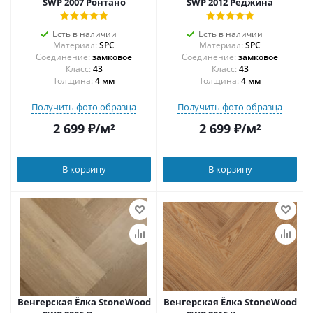
SWP 2007 Ронтано
SWP 2012 Реджина
Есть в наличии
Есть в наличии
Материал:
SPC
Материал:
SPC
Соединение:
замковое
Соединение:
замковое
43
43
Толщина:
4 мм
Толщина:
4 мм
Получить фото образца
Получить фото образца
2 699
₽
/м²
2 699
₽
/м²
В корзину
В корзину
Венгерская Ёлка StoneWood
Венгерская Ёлка StoneWood