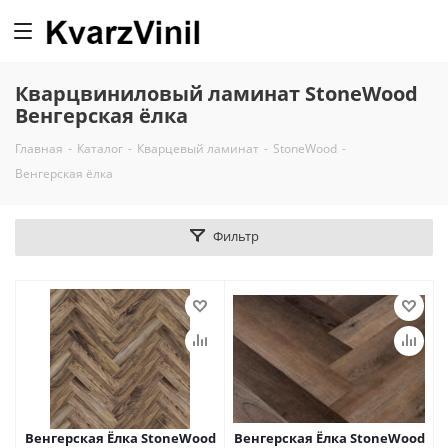
0
Кварцвиниловый ламинат StoneWood
Венгерская ёлка
Главная
-
Каталог
-
Кварцевый ламинат
-
StoneWood
-
Венгерская ёлка
Фильтр
Венгерская Ёлка StoneWood
Венгерская Ёлка StoneWood