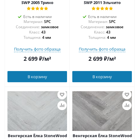
SWP 2005 Трино
SWP 2011 Эльчито
Есть в наличии
Есть в наличии
Материал:
SPC
Материал:
SPC
Соединение:
замковое
Соединение:
замковое
43
43
Толщина:
4 мм
Толщина:
4 мм
Получить фото образца
Получить фото образца
2 699
₽
/м²
2 699
₽
/м²
В корзину
В корзину
Венгерская Ёлка StoneWood
Венгерская Ёлка StoneWood