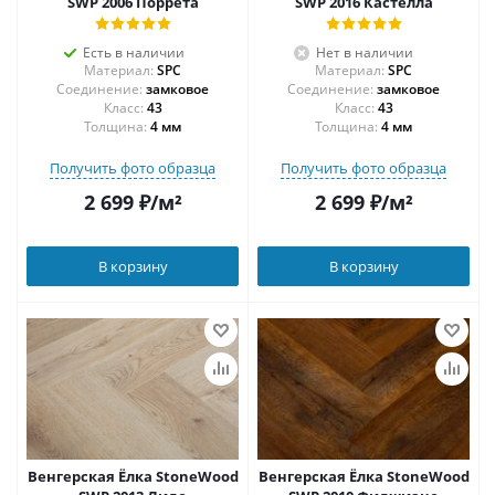
SWP 2006 Поррета
SWP 2016 Кастелла
Есть в наличии
Нет в наличии
Материал:
SPC
Материал:
SPC
Соединение:
замковое
Соединение:
замковое
43
43
Толщина:
4 мм
Толщина:
4 мм
Получить фото образца
Получить фото образца
2 699
₽
/м²
2 699
₽
/м²
В корзину
В корзину
Венгерская Ёлка StoneWood
Венгерская Ёлка StoneWood