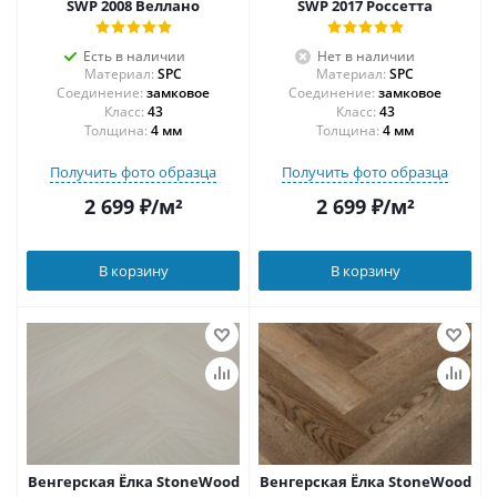
SWP 2008 Веллано
SWP 2017 Россетта
Есть в наличии
Нет в наличии
Материал:
SPC
Материал:
SPC
Соединение:
замковое
Соединение:
замковое
43
43
Толщина:
4 мм
Толщина:
4 мм
Получить фото образца
Получить фото образца
2 699
₽
/м²
2 699
₽
/м²
В корзину
В корзину
Венгерская Ёлка StoneWood
Венгерская Ёлка StoneWood