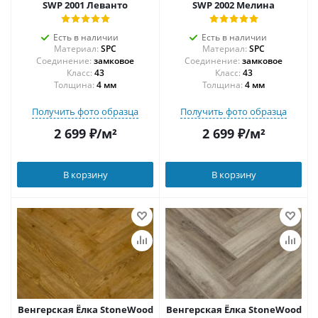
SWP 2001 Леванто
SWP 2002 Мелина
Есть в наличии
Есть в наличии
Материал:
SPC
Материал:
SPC
Соединение:
замковое
Соединение:
замковое
43
43
Толщина:
4 мм
Толщина:
4 мм
Получить фото образца
Получить фото образца
2 699
₽
/м²
2 699
₽
/м²
В корзину
В корзину
Венгерская Ёлка StoneWood
Венгерская Ёлка StoneWood