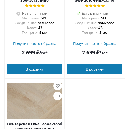
SWP 2013 Лидо
SWP 2010 Фиджиано
Нет в наличии
Есть в наличии
Материал:
SPC
Материал:
SPC
Соединение:
замковое
Соединение:
замковое
43
43
Толщина:
4 мм
Толщина:
4 мм
Получить фото образца
Получить фото образца
2 699
₽
/м²
2 699
₽
/м²
В корзину
В корзину
Венгерская Ёлка StoneWood