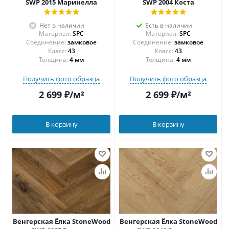
SWP 2015 Маринелла
SWP 2004 Коста
Нет в наличии
Есть в наличии
Материал:
SPC
Материал:
SPC
Соединение:
замковое
Соединение:
замковое
43
43
Толщина:
4 мм
Толщина:
4 мм
Получить фото образца
Получить фото образца
2 699
₽
/м²
2 699
₽
/м²
В корзину
В корзину
Венгерская Ёлка StoneWood
Венгерская Ёлка StoneWood