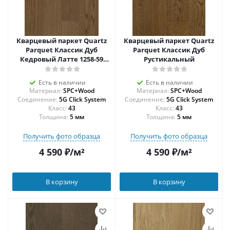
Кварцевый паркет Quartz
Кварцевый паркет Quartz
Parquet Классик Дуб
Parquet Классик Дуб
Кедровый Латте 1258-59
Рустикальный
5/0,6 мм
Есть в наличии
Есть в наличии
Материал:
SPC+Wood
Материал:
SPC+Wood
Соединение:
5G Click System
Соединение:
5G Click System
43
43
Толщина:
5 мм
Толщина:
5 мм
Получить фото образца
Получить фото образца
4 590
₽
/м²
4 590
₽
/м²
В корзину
В корзину