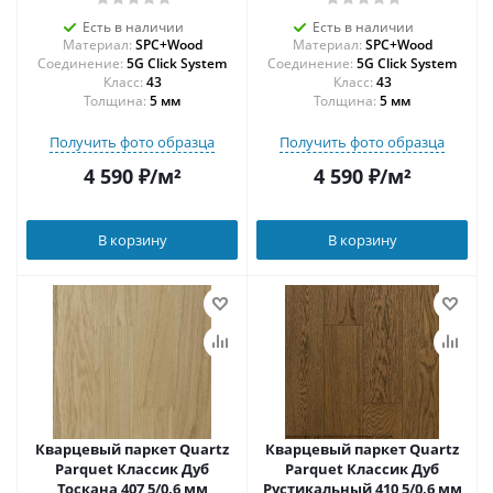
Есть в наличии
Есть в наличии
Материал:
SPC+Wood
Материал:
SPC+Wood
Соединение:
5G Click System
Соединение:
5G Click System
43
43
Толщина:
5 мм
Толщина:
5 мм
Получить фото образца
Получить фото образца
4 590
₽
/м²
4 590
₽
/м²
В корзину
В корзину
Кварцевый паркет Quartz
Кварцевый паркет Quartz
Parquet Классик Дуб
Parquet Классик Дуб
Тоскана 407 5/0,6 мм
Рустикальный 410 5/0,6 мм