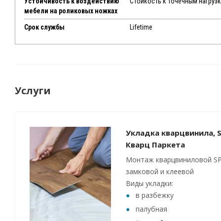
Устойчивость к воздействию
Стойкость к точечным нагруз
мебели на роликовых ножках
Срок службы
Lifetime
Услуги
Укладка кварцвинила, S
Кварц Паркета
Монтаж кварцвиниловой SP
замковой и клеевой
Виды укладки:
в разбежку
палубная