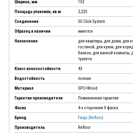
Ширина, мм
152
Площадь упаковки, кв.м.
2,225
Соединение
5G Click System
Образец в наличии
имеется
Назначение
для квартиры, для дома, для 
гостиной, для кухни, для кори
балкон, для ванной комнаты, 
туалета
Класс износостойкости
43
Водостойкость
полная
Материал
SPC+Wood
Гарантия производителя
Пожизненная гарантия
Фаска
4-х сторонняя V фаска
Бренд
Fargo (Refloor)
Производитель
Refloor