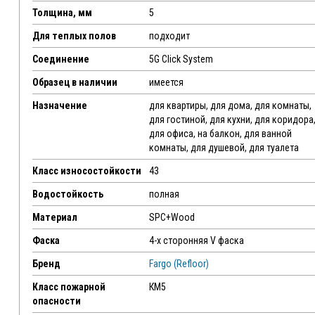
Толщина, мм
5
Для теплых полов
подходит
Соединение
5G Click System
Образец в наличии
имеется
Назначение
для квартиры, для дома, для комнаты,
для гостиной, для кухни, для коридора
для офиса, на балкон, для ванной
комнаты, для душевой, для туалета
Класс износостойкости
43
Водостойкость
полная
Материал
SPC+Wood
Фаска
4-х сторонняя V фаска
Бренд
Fargo (Refloor)
Класс пожарной
КМ5
опасности