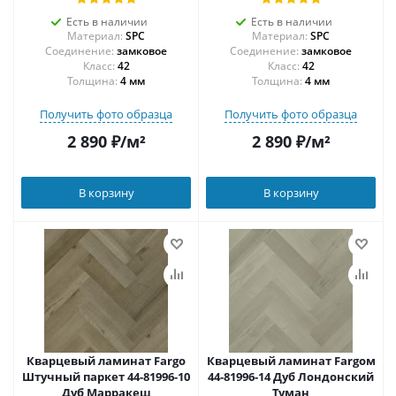
Есть в наличии
Есть в наличии
Материал:
SPC
Материал:
SPC
Соединение:
замковое
Соединение:
замковое
42
42
Толщина:
4 мм
Толщина:
4 мм
Получить фото образца
Получить фото образца
2 890
₽
/м²
2 890
₽
/м²
В корзину
В корзину
Кварцевый ламинат Fargo
Кварцевый ламинат Fargoм
Штучный паркет 44-81996-10
44-81996-14 Дуб Лондонский
Дуб Марракеш
Туман