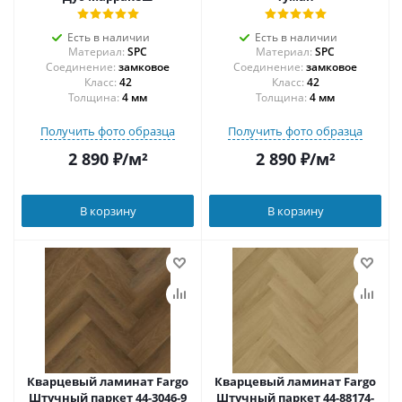
Есть в наличии
Есть в наличии
Материал:
SPC
Материал:
SPC
Соединение:
замковое
Соединение:
замковое
42
42
Толщина:
4 мм
Толщина:
4 мм
Получить фото образца
Получить фото образца
2 890
₽
/м²
2 890
₽
/м²
В корзину
В корзину
Кварцевый ламинат Fargo
Кварцевый ламинат Fargo
Штучный паркет 44-3046-9
Штучный паркет 44-88174-