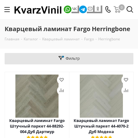
0
Кварцевый ламинат Fargo Herringbone
Главная
-
Каталог
-
Кварцевый ламинат
-
Fargo
-
Herringbone
Фильтр
Кварцевый ламинат Fargo
Кварцевый ламинат Fargo
Штучный паркет 44-88292-
Штучный паркет 44-4070-2
004 Дуб Дартмур
Дуб Модена