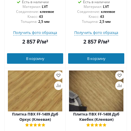
Есть в наличии
Есть в наличии
Материал:
LVT
Материал:
LVT
Соединение:
клеевое
Соединение:
клеевое
43
43
Толщина:
2,5 мм
Толщина:
2,5 мм
Получить фото образца
Получить фото образца
2 857
₽
/м²
2 857
₽
/м²
В корзину
В корзину
Плитка ПВХ FF-1409 Дуб
Плитка ПВХ FF-1408 Дуб
Орхус (Клеевая)
Квебек (Клеевая)