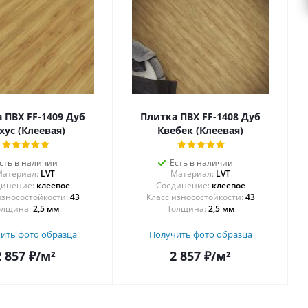
 ПВХ FF-1409 Дуб
Плитка ПВХ FF-1408 Дуб
хус (Клеевая)
Квебек (Клеевая)
сть в наличии
Есть в наличии
атериал:
LVT
Материал:
LVT
инение:
клеевое
Соединение:
клеевое
43
43
олщина:
2,5 мм
Толщина:
2,5 мм
ить фото образца
Получить фото образца
2 857
₽
/м²
2 857
₽
/м²