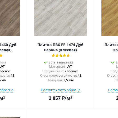
1460 Дуб
Плитка ПВХ FF-1474 Дуб
Плитка
еевая)
Верона (Клеевая)
Ор
ичии
Есть в наличии
Е
LVT
Материал:
LVT
М
леевое
Соединение:
клеевое
Соед
43
43
5 мм
Толщина:
2,5 мм
Т
образца
Получить фото образца
Получ
м²
2 857
₽
/м²