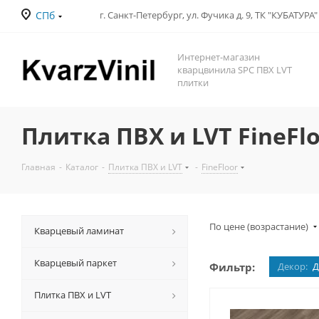
СПб
Интернет-магазин
кварцвинила SPC ПВХ LVT
плитки
Плитка ПВХ и LVT FineFlo
Главная
-
Каталог
-
Плитка ПВХ и LVT
-
FineFloor
По цене (возрастание)
Кварцевый ламинат
Кварцевый паркет
Фильтр:
Декор:
Д
Плитка ПВХ и LVT