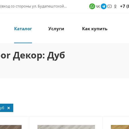
+7 (
г. Санкт-Петербург, ул. Фучика д. 9, ТК "КУБАТУРА" (вход со стороны ул. Будапештской) № 1в.541
Каталог
Услуги
Как купить
or Декор: Дуб
уб