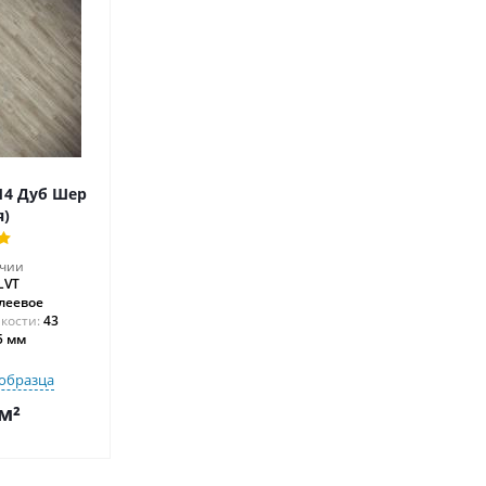
14 Дуб Шер
я)
ичии
LVT
леевое
43
5 мм
образца
м²