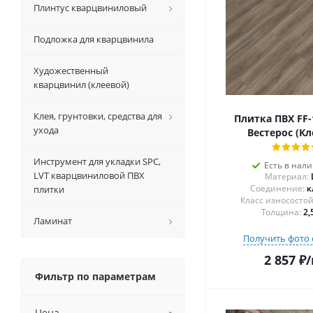
Плинтус кварцвиниловый
Подложка для кварцвинила
Художественный
кварцвинил (клеевой)
Клея, грунтовки, средства для
Плитка ПВХ FF-
ухода
Вестерос (Кл
Инструмент для укладки SPC,
Есть в нал
LVT кварцвиниловой ПВХ
Материал:
Соединение:
к
плитки
Толщина:
2,
Ламинат
Получить фото 
2 857
₽
/
Фильтр по параметрам
Цена