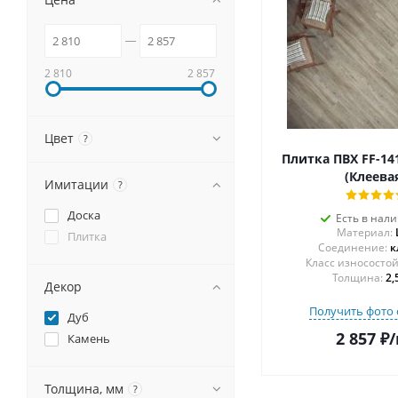
2 810
2 857
Цвет
?
Плитка ПВХ FF-14
(Клеева
Имитации
?
Доска
Есть в нал
Материал:
Плитка
Соединение:
к
Толщина:
2,
Декор
Получить фото 
Дуб
2 857
₽
/
Камень
Толщина, мм
?