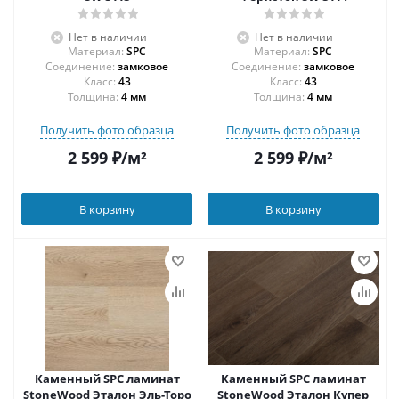
Нет в наличии
Нет в наличии
Материал:
SPC
Материал:
SPC
Соединение:
замковое
Соединение:
замковое
43
43
Толщина:
4 мм
Толщина:
4 мм
Получить фото образца
Получить фото образца
2 599
₽
/м²
2 599
₽
/м²
В корзину
В корзину
Каменный SPC ламинат
Каменный SPC ламинат
StoneWood Эталон Эль-Торо
StoneWood Эталон Купер