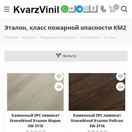
0
Эталон, класс пожарной опасности КМ2
Главная
-
Каталог
-
Кварцевый ламинат
-
StoneWood
-
Эталон
Фильтр
Каменный SPC ламинат
Каменный SPC ламинат
StoneWood Эталон Морис
StoneWood Эталон Робсон
SW 3115
SW 3116