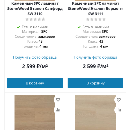
Каменный SPC ламинат
Каменный SPC ламинат
StoneWood Эталон Санфорд
StoneWood Эталон Вермонт
SW 3110
SW 3111
Есть в наличии
Есть в наличии
Материал:
SPC
Материал:
SPC
Соединение:
замковое
Соединение:
замковое
43
43
Толщина:
4 мм
Толщина:
4 мм
Получить фото образца
Получить фото образца
2 599
₽
/м²
2 599
₽
/м²
В корзину
В корзину