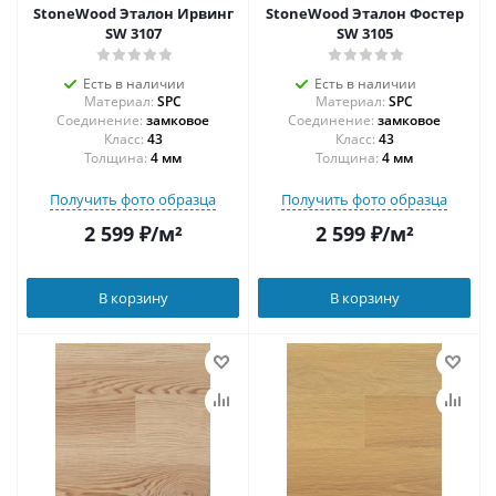
StoneWood Эталон Ирвинг
StoneWood Эталон Фостер
SW 3107
SW 3105
Есть в наличии
Есть в наличии
Материал:
SPC
Материал:
SPC
Соединение:
замковое
Соединение:
замковое
43
43
Толщина:
4 мм
Толщина:
4 мм
Получить фото образца
Получить фото образца
2 599
₽
/м²
2 599
₽
/м²
В корзину
В корзину