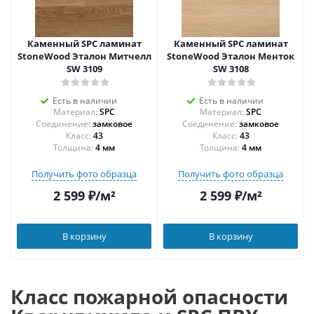
Каменный SPC ламинат
Каменный SPC ламинат
StoneWood Эталон Митчелл
StoneWood Эталон Менток
SW 3109
SW 3108
Есть в наличии
Есть в наличии
Материал:
SPC
Материал:
SPC
Соединение:
замковое
Соединение:
замковое
43
43
Толщина:
4 мм
Толщина:
4 мм
Получить фото образца
Получить фото образца
2 599
₽
/м²
2 599
₽
/м²
В корзину
В корзину
Класс пожарной опасности