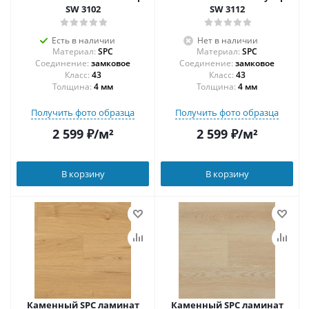
SW 3102
SW 3112
Есть в наличии
Нет в наличии
Материал:
SPC
Материал:
SPC
Соединение:
замковое
Соединение:
замковое
43
43
Толщина:
4 мм
Толщина:
4 мм
Получить фото образца
Получить фото образца
2 599
₽
/м²
2 599
₽
/м²
В корзину
В корзину
Каменный SPC ламинат
Каменный SPC ламинат