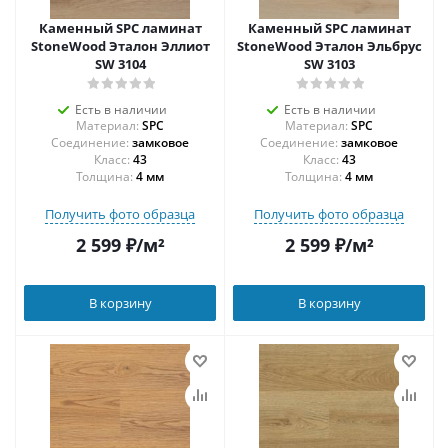
Каменный SPC ламинат
Каменный SPC ламинат
StoneWood Эталон Эллиот
StoneWood Эталон Эльбрус
SW 3104
SW 3103
Есть в наличии
Есть в наличии
Материал:
SPC
Материал:
SPC
Соединение:
замковое
Соединение:
замковое
43
43
Толщина:
4 мм
Толщина:
4 мм
Получить фото образца
Получить фото образца
2 599
₽
/м²
2 599
₽
/м²
В корзину
В корзину