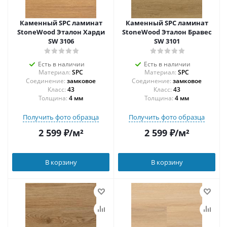
Каменный SPC ламинат
Каменный SPC ламинат
StoneWood Эталон Харди
StoneWood Эталон Бравес
SW 3106
SW 3101
Есть в наличии
Есть в наличии
Материал:
SPC
Материал:
SPC
Соединение:
замковое
Соединение:
замковое
43
43
Толщина:
4 мм
Толщина:
4 мм
Получить фото образца
Получить фото образца
2 599
₽
/м²
2 599
₽
/м²
В корзину
В корзину