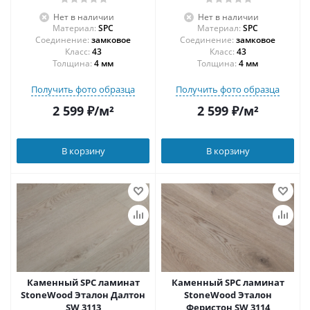
Нет в наличии
Нет в наличии
Материал:
SPC
Материал:
SPC
Соединение:
замковое
Соединение:
замковое
43
43
Толщина:
4 мм
Толщина:
4 мм
Получить фото образца
Получить фото образца
2 599
₽
/м²
2 599
₽
/м²
В корзину
В корзину
Каменный SPC ламинат
Каменный SPC ламинат
StoneWood Эталон Далтон
StoneWood Эталон
SW 3113
Феристон SW 3114