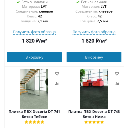
Есть в наличии
Есть в наличии
Материал:
LVT
Материал:
LVT
Соединение:
клеевое
Соединение:
клеевое
42
42
Толщина:
2,5 мм
Толщина:
2,5 мм
Получить фото образца
Получить фото образца
1 820
₽
/м²
1 820
₽
/м²
В корзину
В корзину
Плитка ПВХ Decoria DT 741
Плитка ПВХ Decoria DT 743
Бетон Тебесе
Бетон Нима