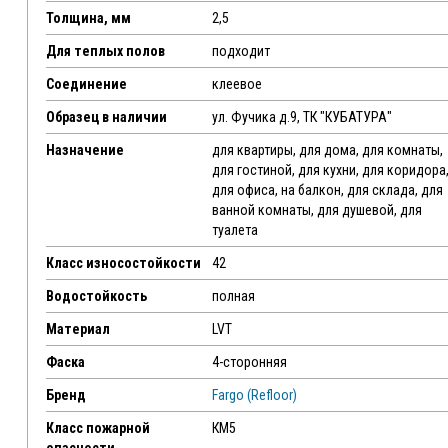
Толщина, мм
2,5
Для теплых полов
подходит
Соединение
клеевое
Образец в наличии
ул. Фучика д.9, ТК "КУБАТУРА"
Назначение
для квартиры, для дома, для комнаты,
для гостиной, для кухни, для коридора
для офиса, на балкон, для склада, для
ванной комнаты, для душевой, для
туалета
Класс износостойкости
42
Водостойкость
полная
Материал
LVT
Фаска
4-сторонняя
Бренд
Fargo (Refloor)
Класс пожарной
КМ5