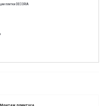
ации плитки DECORIA
a
Монтаж плинтуса