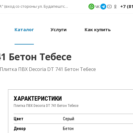
+7 (8
г. Санкт-Петербург, ул. Фучика д. 9, ТК "КУБАТУРА" (вход со стороны ул. Будапештской) № 1в.541
Каталог
Услуги
Как купить
1 Бетон Тебесе
Плитка ПВХ Decoria DT 741 Бетон Тебесе
ХАРАКТЕРИСТИКИ
Плитка ПВХ Decoria DT 741 Бетон Тебесе
Цвет
Серый
Декор
Бетон