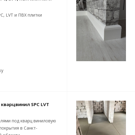
C, LVT и ПВХ плитки
ку
 кварцвинил SPC LVT
лями под кварц виниловую
покрытия в Санкт-