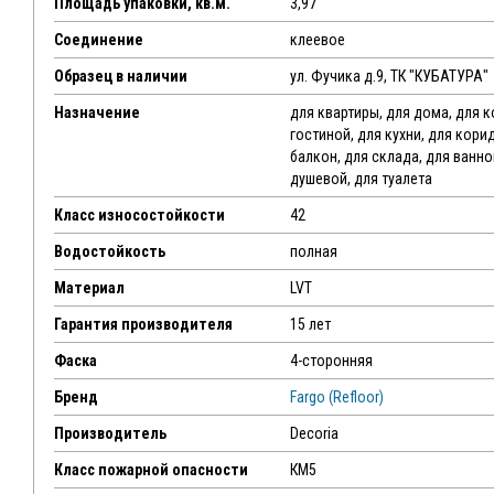
Площадь упаковки, кв.м.
3,97
Соединение
клеевое
Образец в наличии
ул. Фучика д.9, ТК "КУБАТУРА"
Назначение
для квартиры, для дома, для 
гостиной, для кухни, для кори
балкон, для склада, для ванн
душевой, для туалета
Класс износостойкости
42
Водостойкость
полная
Материал
LVT
Гарантия производителя
15 лет
Фаска
4-сторонняя
Бренд
Fargo (Refloor)
Производитель
Decoria
Класс пожарной опасности
КМ5