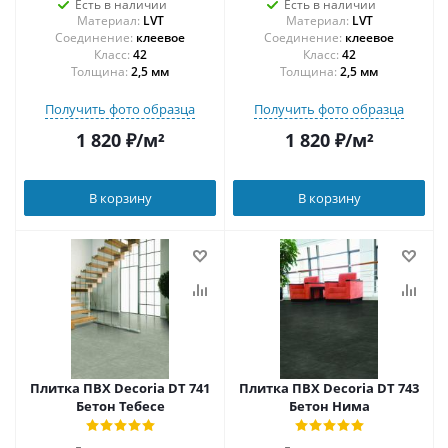
Есть в наличии
Есть в наличии
Материал:
LVT
Материал:
LVT
Соединение:
клеевое
Соединение:
клеевое
42
42
Толщина:
2,5 мм
Толщина:
2,5 мм
Получить фото образца
Получить фото образца
1 820
₽
/м²
1 820
₽
/м²
В корзину
В корзину
Плитка ПВХ Decoria DT 741
Плитка ПВХ Decoria DT 743
Бетон Тебесе
Бетон Нима