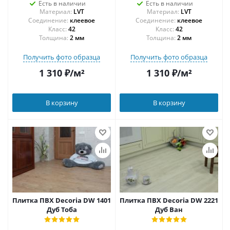
Есть в наличии
Есть в наличии
Материал:
LVT
Материал:
LVT
Соединение:
клеевое
Соединение:
клеевое
42
42
Толщина:
2 мм
Толщина:
2 мм
Получить фото образца
Получить фото образца
1 310
₽
/м²
1 310
₽
/м²
В корзину
В корзину
Плитка ПВХ Decoria DW 1401
Плитка ПВХ Decoria DW 2221
Дуб Тоба
Дуб Ван