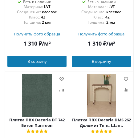
Есть в наличии
Есть в наличии
Материал:
LVT
Материал:
LVT
Соединение:
клеевое
Соединение:
клеевое
42
42
Толщина:
2 мм
Толщина:
2 мм
Получить фото образца
Получить фото образца
1 310
₽
/м²
1 310
₽
/м²
В корзину
В корзину
Плитка ПВХ Decoria DT 742
Плитка ПВХ Decoria DMS 262
Бетон Пантеон
Доломит Тянь-Шань