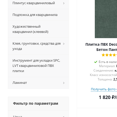
Плинтус кварцвиниловый
Подложка для кварцвинила
Художественный
кварцвинил (клеевой)
Клея, грунтовки, средства для
Плитка ПВХ Deco
ухода
Бетон Пан
Инструмент для укладки SPC,
Есть в нал
LVT кварцвиниловой ПВХ
Материал:
Соединение:
к
плитки
Толщина:
2,
Ламинат
Получить фото 
1 820
₽
/
Фильтр по параметрам
Цена