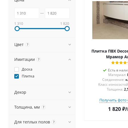
1 310
1 820
Цвет
?
Плитка ПВХ Decor
Мрамор А
Имитации
?
Доска
Есть в нал
Материал:
Плитка
Соединение:
к
Толщина:
2,
Декор
Получить фото 
Толщина, мм
?
1 820
₽
/
Для теплых полов
?