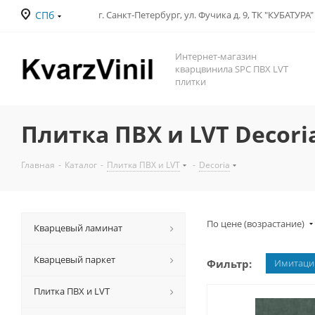
СПб
Интернет-магазин
кварцвинила SPC ПВХ LVT
плитки
Плитка ПВХ и LVT Decori
Главная
-
Каталог
-
Плитка ПВХ и LVT
-
Decoria
По цене (возрастание)
Кварцевый ламинат
Кварцевый паркет
Фильтр:
Имитаци
Плитка ПВХ и LVT