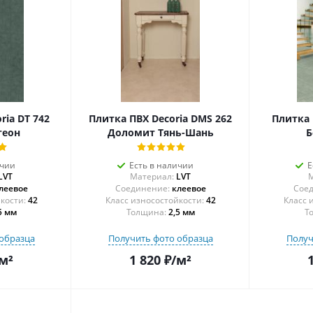
ria DT 742
Плитка ПВХ Decoria DMS 262
Плитка 
теон
Доломит Тянь-Шань
Б
ичии
Есть в наличии
Е
LVT
Материал:
LVT
М
леевое
Соединение:
клеевое
Соед
42
42
5 мм
Толщина:
2,5 мм
Т
образца
Получить фото образца
Получ
м²
1 820
₽
/м²