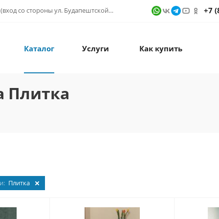
+7 (
г. Санкт-Петербург, ул. Фучика д. 9, ТК "КУБАТУРА" (вход со стороны ул. Будапештской) № 1в.541
Каталог
Услуги
Как купить
a Плитка
и:
Плитка