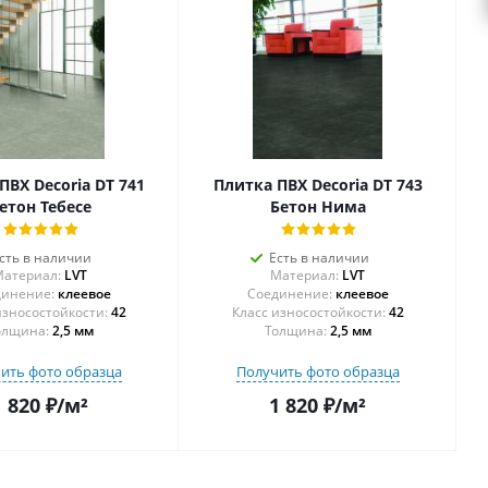
ПВХ Decoria DT 741
Плитка ПВХ Decoria DT 743
етон Тебесе
Бетон Нима
сть в наличии
Есть в наличии
атериал:
LVT
Материал:
LVT
инение:
клеевое
Соединение:
клеевое
42
42
олщина:
2,5 мм
Толщина:
2,5 мм
ить фото образца
Получить фото образца
1 820
₽
/м²
1 820
₽
/м²