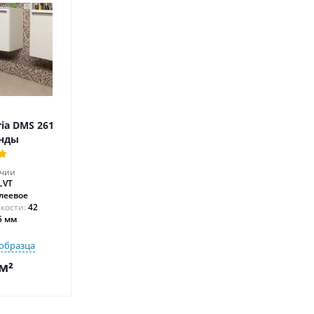
ia DMS 261
нды
ичии
LVT
леевое
42
5 мм
образца
м²