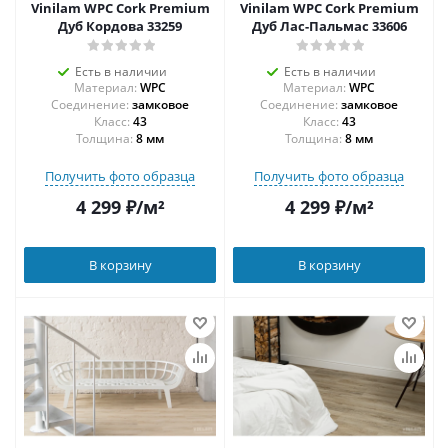
Vinilam WPC Cork Premium
Vinilam WPC Cork Premium
Дуб Кордова 33259
Дуб Лас-Пальмас 33606
Есть в наличии
Есть в наличии
Материал:
WPC
Материал:
WPC
Соединение:
замковое
Соединение:
замковое
43
43
Толщина:
8 мм
Толщина:
8 мм
Получить фото образца
Получить фото образца
4 299
₽
/м²
4 299
₽
/м²
В корзину
В корзину