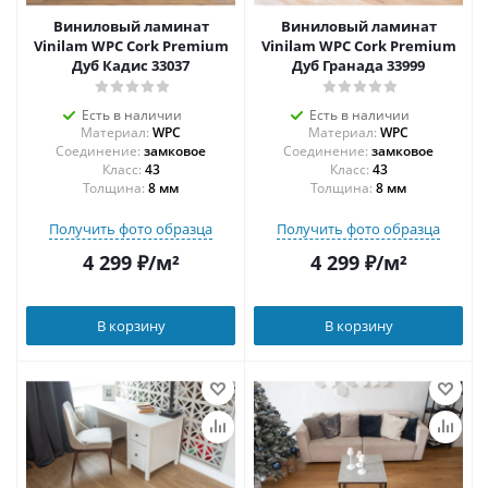
Виниловый ламинат
Виниловый ламинат
Vinilam WPC Cork Premium
Vinilam WPC Cork Premium
Дуб Кадис 33037
Дуб Гранада 33999
Есть в наличии
Есть в наличии
Материал:
WPC
Материал:
WPC
Соединение:
замковое
Соединение:
замковое
43
43
Толщина:
8 мм
Толщина:
8 мм
Получить фото образца
Получить фото образца
4 299
₽
/м²
4 299
₽
/м²
В корзину
В корзину