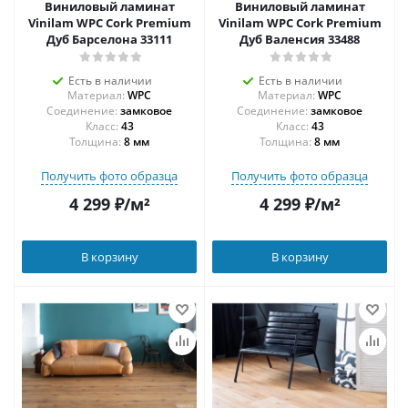
Виниловый ламинат
Виниловый ламинат
Vinilam WPC Cork Premium
Vinilam WPC Cork Premium
Дуб Барселона 33111
Дуб Валенсия 33488
Есть в наличии
Есть в наличии
Материал:
WPC
Материал:
WPC
Соединение:
замковое
Соединение:
замковое
43
43
Толщина:
8 мм
Толщина:
8 мм
Получить фото образца
Получить фото образца
4 299
₽
/м²
4 299
₽
/м²
В корзину
В корзину