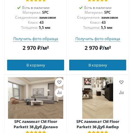
Есть в наличии
Есть в наличии
Материал:
SPC
Материал:
SPC
Соединение:
замковое
Соединение:
замковое
43
43
Толщина:
5,5 мм
Толщина:
5,5 мм
Получить фото образца
Получить фото образца
2 970
₽
/м²
2 970
₽
/м²
В корзину
В корзину
SPC ламинат CM Floor
SPC ламинат CM Floor
Parkett 38 Дуб Делано
Parkett 36 Дуб Амбер