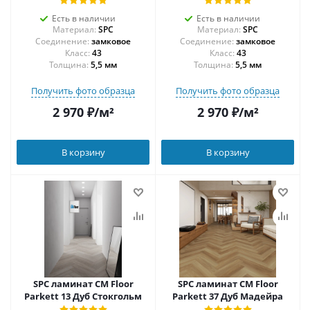
Есть в наличии
Есть в наличии
Материал:
SPC
Материал:
SPC
Соединение:
замковое
Соединение:
замковое
43
43
Толщина:
5,5 мм
Толщина:
5,5 мм
Получить фото образца
Получить фото образца
2 970
₽
/м²
2 970
₽
/м²
В корзину
В корзину
SPC ламинат CM Floor
SPC ламинат CM Floor
Parkett 13 Дуб Стокгольм
Parkett 37 Дуб Мадейра