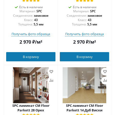
Есть в наличии
Есть в наличии
Материал:
SPC
Материал:
SPC
Соединение:
замковое
Соединение:
замковое
43
43
Толщина:
5,5 мм
Толщина:
5,5 мм
Получить фото образца
Получить фото образца
2 970
₽
/м²
2 970
₽
/м²
В корзину
В корзину
SPC ламинат CM Floor
SPC ламинат CM Floor
Parkett 28 Орех
Parkett 14 Дуб Виски