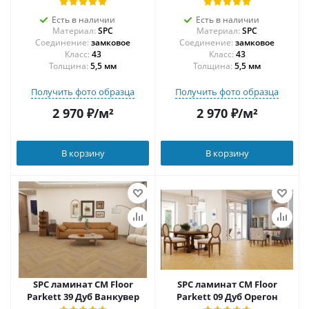
Есть в наличии
Есть в наличии
Материал:
SPC
Материал:
SPC
Соединение:
замковое
Соединение:
замковое
43
43
Толщина:
5,5 мм
Толщина:
5,5 мм
Получить фото образца
Получить фото образца
2 970
₽
/м²
2 970
₽
/м²
В корзину
В корзину
SPC ламинат CM Floor
SPC ламинат CM Floor
Parkett 39 Дуб Ванкувер
Parkett 09 Дуб Орегон