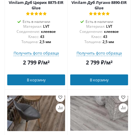
Vinilam Дуб Цюрих 8875-EIR
Vinilam Дуб Лугано 8890-EIR
Glue
Glue
Есть в наличии
Есть в наличии
Материал:
LVT
Материал:
LVT
Соединение:
клеевое
Соединение:
клеевое
43
43
Толщина:
2,5 мм
Толщина:
2,5 мм
Получить фото образца
Получить фото образца
2 799
₽
/м²
2 799
₽
/м²
В корзину
В корзину