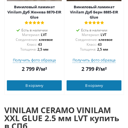
Виниловый ламинат
Виниловый ламинат
Vinilam Дуб Женева 8870-EIR
Vinilam Дуб Берн 8885-EIR
Glue
Glue
Есть в наличии
Есть в наличии
Материал:
LVT
Материал:
LVT
Соединение:
клеевое
Соединение:
клеевое
43
43
Толщина:
2,5 мм
Толщина:
2,5 мм
Получить фото образца
Получить фото образца
2 799
₽
/м²
2 799
₽
/м²
В корзину
В корзину
VINILAM CERAMO VINILAM
XXL GLUE 2.5 мм LVT купить
в СПб