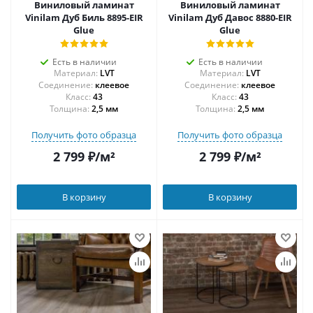
Виниловый ламинат
Виниловый ламинат
Vinilam Дуб Биль 8895-EIR
Vinilam Дуб Давос 8880-EIR
Glue
Glue
Есть в наличии
Есть в наличии
Материал:
LVT
Материал:
LVT
Соединение:
клеевое
Соединение:
клеевое
43
43
Толщина:
2,5 мм
Толщина:
2,5 мм
Получить фото образца
Получить фото образца
2 799
₽
/м²
2 799
₽
/м²
В корзину
В корзину