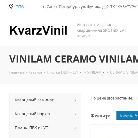
СПб
Интернет-магазин
кварцвинила SPC ПВХ LVT
плитки
VINILAM CERAMO VINILAM 
Главная
-
Каталог
-
Плитка ПВХ и LVT
-
VINILAM
-
CERAMO VINILA
По цене (возрастание)
Кварцевый ламинат
Кварцевый паркет
Фильтр:
Бренд:
V
Плитка ПВХ и LVT