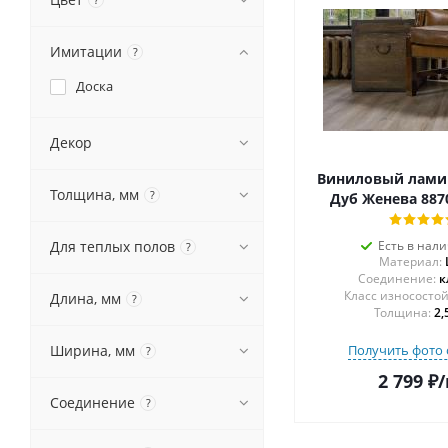
Имитации
?
Доска
Декор
Виниловый ламин
Толщина, мм
?
Дуб Женева 8870
Для теплых полов
Есть в нал
?
Материал:
Соединение:
к
Длина, мм
?
Толщина:
2,
Ширина, мм
Получить фото 
?
2 799
₽
/
Соединение
?