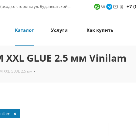
+7 (
г. Санкт-Петербург, ул. Фучика д. 9, ТК "КУБАТУРА" (вход со стороны ул. Будапештской) № 1в.541
Каталог
Услуги
Как купить
XXL GLUE 2.5 мм Vinilam
M XXL GLUE 2.5 мм
inilam