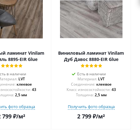
й ламинат Vinilam
Виниловый ламинат Vinilam
ль 8895-EIR Glue
Дуб Давос 8880-EIR Glue
сть в наличии
Есть в наличии
атериал:
LVT
Материал:
LVT
инение:
клеевое
Соединение:
клеевое
43
43
олщина:
2,5 мм
Толщина:
2,5 мм
ить фото образца
Получить фото образца
2 799
₽
/м²
2 799
₽
/м²