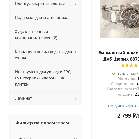
Плинтус кварцвиниловый
Подложка для кварцвинила
Художественный
кварцвинил (клеевой)
Клея, грунтовки, средства для
Виниловый ламин
ухода
Дуб Цюрих 8875
Инструмент для укладки SPC,
Есть в нал
LVT кварцвиниловой ПВХ
Материал:
Соединение:
к
плитки
Толщина:
2,
Ламинат
Получить фото 
2 799
₽
/
Фильтр по параметрам
Цвет
?