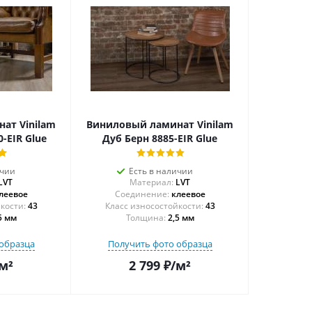
ат Vinilam
Виниловый ламинат Vinilam
-EIR Glue
Дуб Берн 8885-EIR Glue
ичии
Есть в наличии
LVT
Материал:
LVT
леевое
Соединение:
клеевое
43
43
5 мм
Толщина:
2,5 мм
образца
Получить фото образца
м²
2 799
₽
/м²