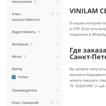
Назначение
?
VINILAM C
Класс
?
износостойкости
В нашем интернет-ма
в СПб. Если есть во
Водостойкость
?
позвоните в WhatsAp
Материал
?
Где заказ
Санкт-Пет
Фаска
?
Бренд
Вы можете получить
магазине Кварцевого
Vinilam
можете заказать това
ТК "КУБАТУРА" (1-ый
Производитель
Класс пожарной
?