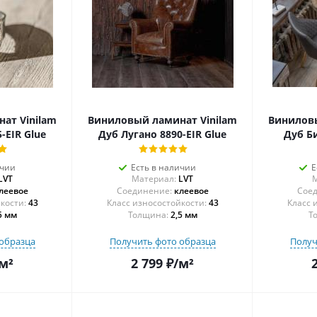
ат Vinilam
Виниловый ламинат Vinilam
Виниловы
-EIR Glue
Дуб Лугано 8890-EIR Glue
Дуб Би
ичии
Есть в наличии
Е
LVT
Материал:
LVT
М
леевое
Соединение:
клеевое
Соед
43
43
5 мм
Толщина:
2,5 мм
Т
образца
Получить фото образца
Получ
м²
2 799
₽
/м²