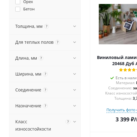
Орех
Бетон
Толщина, мм
?
Для теплых полов
?
Виниловый ламин
Длина, мм
?
20468 Дуб 
Ширина, мм
?
Есть в нал
Материал:
Соединение:
з
Соединение
?
Толщина:
3,
Назначение
?
Получить фото 
3 399
₽
/
Класс
?
износостойкости