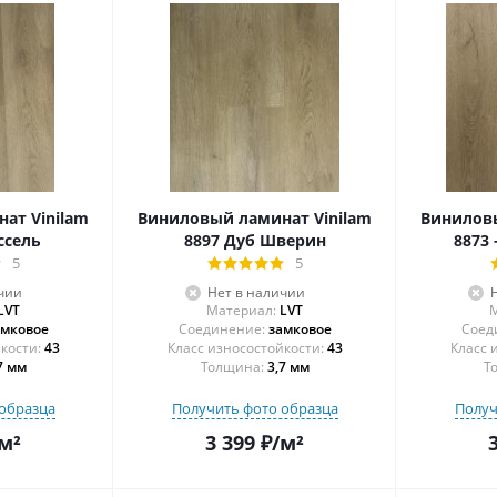
ат Vinilam
Виниловый ламинат Vinilam
Виниловы
ссель
8897 Дуб Шверин
8873 
5
5
чии
Нет в наличии
LVT
Материал:
LVT
М
амковое
Соединение:
замковое
Соед
43
43
7 мм
Толщина:
3,7 мм
Т
образца
Получить фото образца
Получ
м²
3 399
₽
/м²