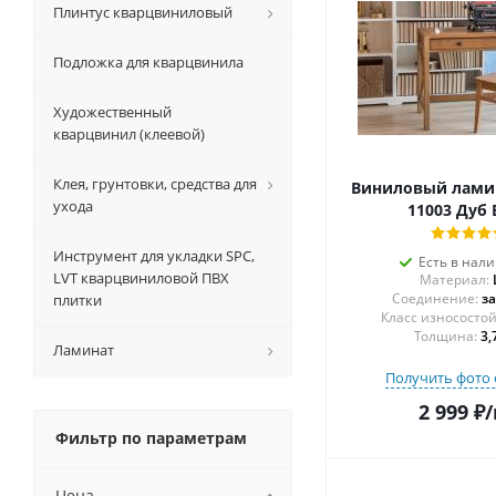
Плинтус кварцвиниловый
Подложка для кварцвинила
Художественный
кварцвинил (клеевой)
Клея, грунтовки, средства для
Виниловый ламин
ухода
11003 Дуб 
Инструмент для укладки SPC,
Есть в нал
LVT кварцвиниловой ПВХ
Материал:
Соединение:
з
плитки
Толщина:
3,
Ламинат
Получить фото 
2 999
₽
/
Фильтр по параметрам
Цена