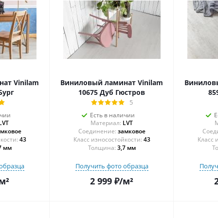
ат Vinilam
Виниловый ламинат Vinilam
Виниловы
Бург
10675 Дуб Гюстров
85
5
ичии
Есть в наличии
Е
LVT
Материал:
LVT
М
амковое
Соединение:
замковое
Соед
43
43
7 мм
Толщина:
3,7 мм
Т
образца
Получить фото образца
Получ
м²
2 999
₽
/м²