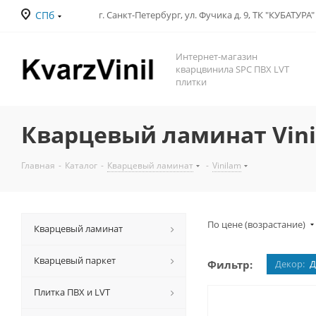
СПб
Интернет-магазин
кварцвинила SPC ПВХ LVT
плитки
Кварцевый ламинат Vini
Главная
-
Каталог
-
Кварцевый ламинат
-
Vinilam
По цене (возрастание)
Кварцевый ламинат
Кварцевый паркет
Фильтр:
Декор:
Д
Плитка ПВХ и LVT