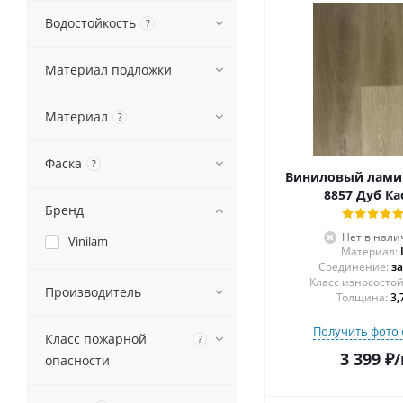
Водостойкость
?
Материал подложки
Материал
?
Фаска
?
Виниловый ламин
8857 Дуб Ка
Бренд
Нет в нали
Vinilam
Материал:
Соединение:
з
Производитель
Толщина:
3,
Получить фото 
Класс пожарной
?
3 399
₽
/
опасности