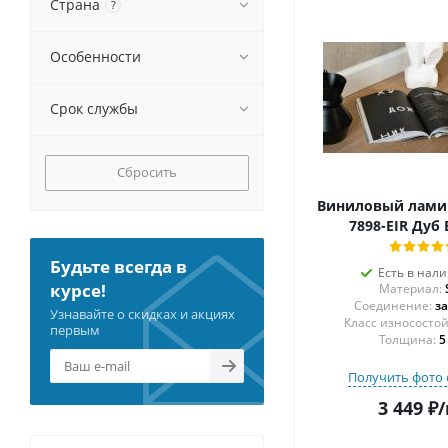
Страна
?
Особенности
Срок службы
Сбросить
Виниловый ламин
7898-EIR Дуб
Будьте всегда в
Есть в нал
курсе!
Материал:
Соединение:
з
Узнавайте о скидках и акциях
первым
Толщина:
5
Получить фото 
3 449
₽
/