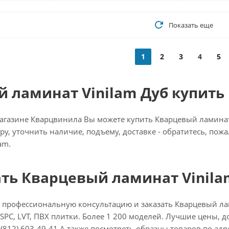
Показать еще
1
2
3
4
5
 ламинат Vinilam Дуб купить 
газине Кварцвинила Вы можете купить Кварцевый ламинат Vi
ру, уточнить наличие, подъему, доставке - обратитесь, пож
am.
ать Кварцевый ламинат Vinila
 профессиональную консультацию и заказать Кварцевый ла
SPC, LVT, ПВХ плитки. Более 1 200 моделей. Лучшие цены, до
(812) 603-49-41 А также посмотреть образцы товаров по адресу