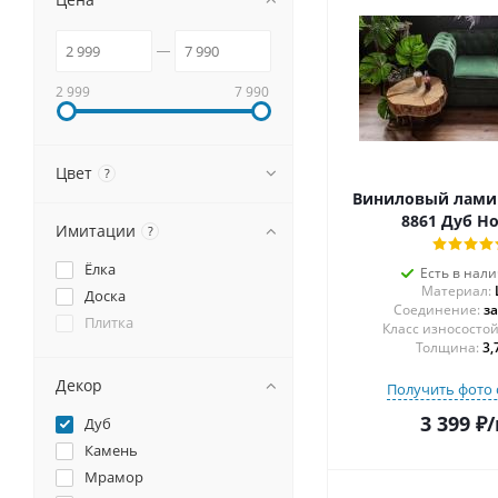
2 999
7 990
Цвет
?
Виниловый ламин
8861 Дуб Н
Имитации
?
Ёлка
Есть в нал
Материал:
Доска
Соединение:
з
Плитка
Толщина:
3,
Декор
Получить фото 
3 399
₽
/
Дуб
Камень
Мрамор