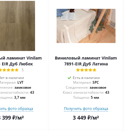
й ламинат Vinilam
Виниловый ламинат Vinilam
- EIR Дуб Любек
7891-EIR Дуб Латина
5
Нет в наличии
Есть в наличии
атериал:
LVT
Материал:
SPC
инение:
замковое
Соединение:
замковое
43
43
олщина:
3,7 мм
Толщина:
5 мм
ить фото образца
Получить фото образца
3 399
₽
/м²
3 449
₽
/м²