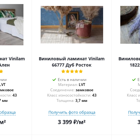
ат Vinilam
Виниловый ламинат Vinilam
Виниловы
Ален
66777 Дуб Росток
1822
ичии
Есть в наличии
Е
LVT
Материал:
LVT
М
амковое
Соединение:
замковое
Соед
43
43
7 мм
Толщина:
3,7 мм
Т
образца
Получить фото образца
Получ
м²
3 399
₽
/м²