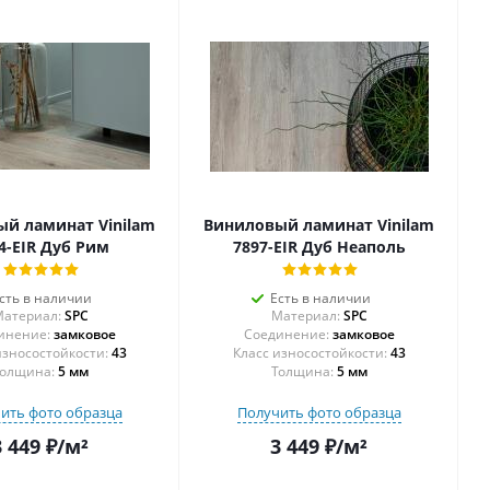
й ламинат Vinilam
Виниловый ламинат Vinilam
4-EIR Дуб Рим
7897-EIR Дуб Неаполь
сть в наличии
Есть в наличии
атериал:
SPC
Материал:
SPC
инение:
замковое
Соединение:
замковое
43
43
олщина:
5 мм
Толщина:
5 мм
ить фото образца
Получить фото образца
3 449
₽
/м²
3 449
₽
/м²