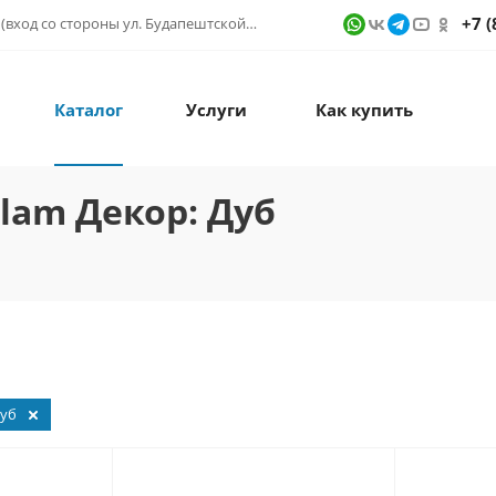
+7 (
г. Санкт-Петербург, ул. Фучика д. 9, ТК "КУБАТУРА" (вход со стороны ул. Будапештской) № 1в.541
Каталог
Услуги
Как купить
lam Декор: Дуб
уб