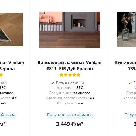
ат Vinilam
Виниловый ламинат Vinilam
Виниловы
 Верона
8811 -EIR Дуб Бравон
789
ичии
Есть в наличии
Е
SPC
Материал:
SPC
М
амковое
Соединение:
замковое
Соед
43
43
 мм
Толщина:
5 мм
Т
образца
Получить фото образца
Получ
м²
3 449
₽
/м²