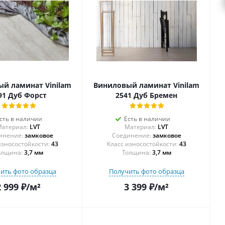
й ламинат Vinilam
Виниловый ламинат Vinilam
91 Дуб Форст
2541 Дуб Бремен
сть в наличии
Есть в наличии
атериал:
LVT
Материал:
LVT
инение:
замковое
Соединение:
замковое
43
43
олщина:
3,7 мм
Толщина:
3,7 мм
ить фото образца
Получить фото образца
2 999
₽
/м²
3 399
₽
/м²