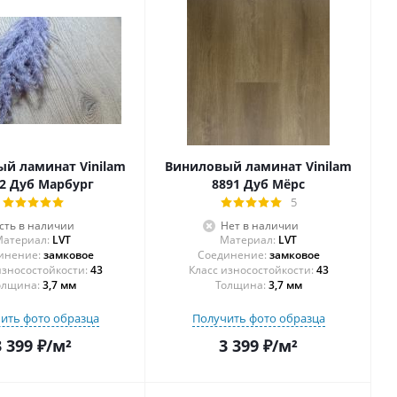
й ламинат Vinilam
Виниловый ламинат Vinilam
2 Дуб Марбург
8891 Дуб Мёрс
5
сть в наличии
Нет в наличии
атериал:
LVT
Материал:
LVT
инение:
замковое
Соединение:
замковое
43
43
олщина:
3,7 мм
Толщина:
3,7 мм
ить фото образца
Получить фото образца
3 399
₽
/м²
3 399
₽
/м²