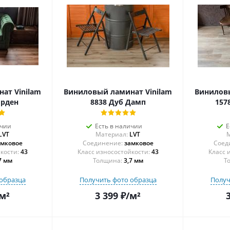
ат Vinilam
Виниловый ламинат Vinilam
Виниловы
орден
8838 Дуб Дамп
157
ичии
Есть в наличии
Е
LVT
Материал:
LVT
М
амковое
Соединение:
замковое
Соед
43
43
7 мм
Толщина:
3,7 мм
Т
образца
Получить фото образца
Получ
м²
3 399
₽
/м²