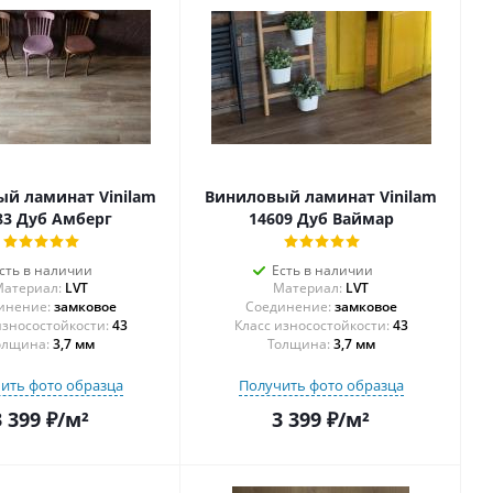
й ламинат Vinilam
Виниловый ламинат Vinilam
83 Дуб Амберг
14609 Дуб Ваймар
сть в наличии
Есть в наличии
атериал:
LVT
Материал:
LVT
инение:
замковое
Соединение:
замковое
43
43
олщина:
3,7 мм
Толщина:
3,7 мм
ить фото образца
Получить фото образца
3 399
₽
/м²
3 399
₽
/м²