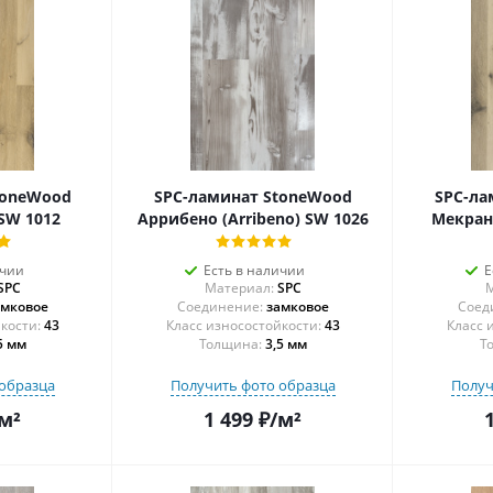
toneWood
SPC-ламинат StoneWood
SPC-ла
 SW 1012
Аррибено (Arribeno) SW 1026
Мекран
ичии
Есть в наличии
Е
SPC
Материал:
SPC
М
амковое
Соединение:
замковое
Соед
43
43
5 мм
Толщина:
3,5 мм
Т
образца
Получить фото образца
Получ
м²
1 499
₽
/м²