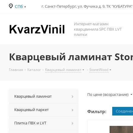
СПб
Интернет-магазин
кварцвинила SPC ПВХ LVT
плитки
Кварцевый ламинат Sto
Главная
-
Каталог
-
Кварцевый ламинат
-
StoneWood
По цене (возрастание)
Кварцевый ламинат
Кварцевый паркет
Фильтр:
Соедине
Плитка ПВХ и LVT