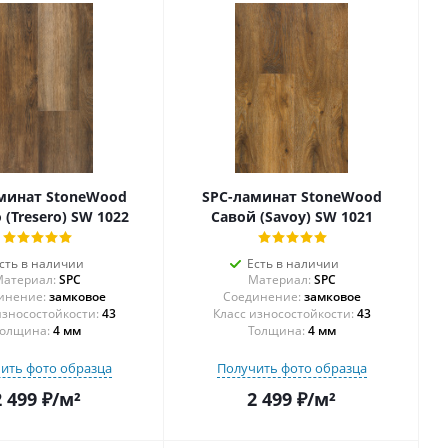
минат StoneWood
SPC-ламинат StoneWood
 (Tresero) SW 1022
Савой (Savoy) SW 1021
сть в наличии
Есть в наличии
атериал:
SPC
Материал:
SPC
инение:
замковое
Соединение:
замковое
43
43
олщина:
4 мм
Толщина:
4 мм
ить фото образца
Получить фото образца
2 499
₽
/м²
2 499
₽
/м²