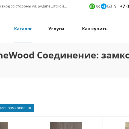
+7 (
г. Санкт-Петербург, ул. Фучика д. 9, ТК "КУБАТУРА" (вход со стороны ул. Будапештской) № 1в.541
Каталог
Услуги
Как купить
neWood Соединение: замк
ние:
замковое