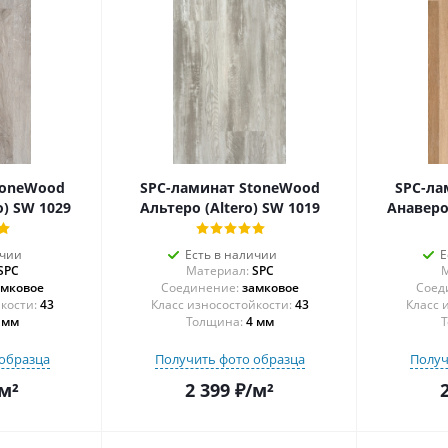
toneWood
SPC-ламинат StoneWood
SPC-ла
o) SW 1029
Альтеро (Altero) SW 1019
Анаверо
ичии
Есть в наличии
Е
SPC
Материал:
SPC
М
амковое
Соединение:
замковое
Соед
43
43
 мм
Толщина:
4 мм
Т
образца
Получить фото образца
Получ
м²
2 399
₽
/м²