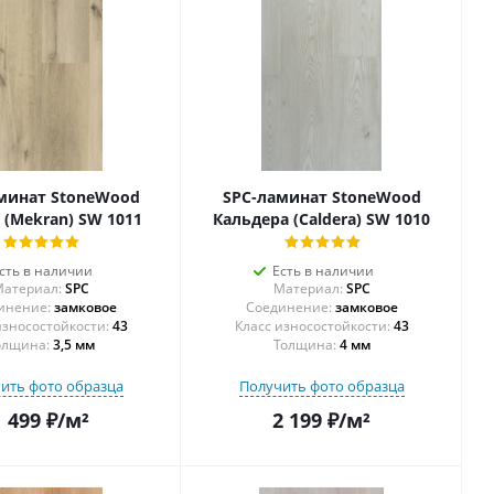
минат StoneWood
SPC-ламинат StoneWood
 (Mekran) SW 1011
Кальдера (Caldera) SW 1010
сть в наличии
Есть в наличии
атериал:
SPC
Материал:
SPC
инение:
замковое
Соединение:
замковое
43
43
олщина:
3,5 мм
Толщина:
4 мм
ить фото образца
Получить фото образца
1 499
₽
/м²
2 199
₽
/м²