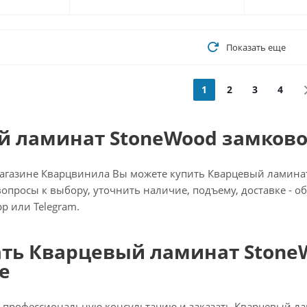
Показать еще
1
2
3
4
 ламинат StoneWood замковое
агазине Кварцвинила Вы можете купить Кварцевый ламинат 
 вопросы к выбору, уточнить наличие, подъему, доставке - 
p или Telegram.
ать Кварцевый ламинат StoneW
е
 профессиональную консультацию и заказать Кварцевый л