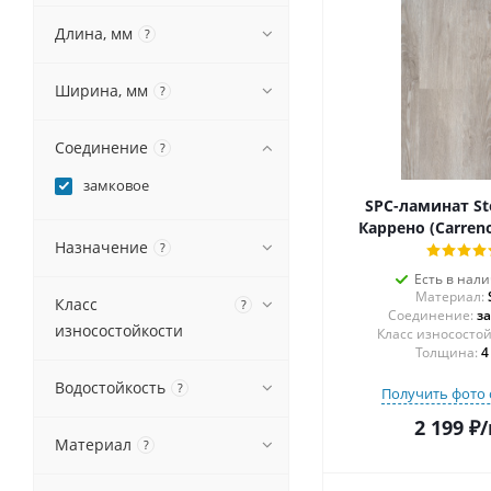
Длина, мм
?
Ширина, мм
?
Соединение
?
замковое
SPC-ламинат S
Каррено (Carren
Назначение
?
Есть в нал
Материал:
Класс
?
Соединение:
з
износостойкости
Толщина:
4
Водостойкость
?
Получить фото 
2 199
₽
/
Материал
?