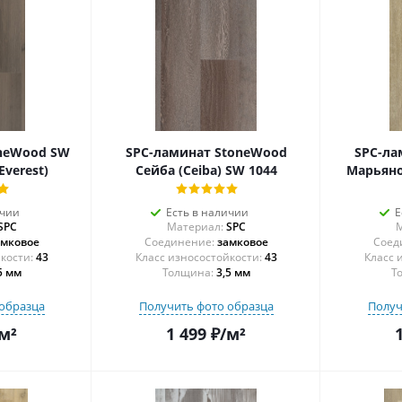
oneWood SW
SPC-ламинат StoneWood
SPC-ла
Everest)
Сейба (Ceiba) SW 1044
Марьяно
ичии
Есть в наличии
Е
SPC
Материал:
SPC
М
амковое
Соединение:
замковое
Соед
43
43
5 мм
Толщина:
3,5 мм
Т
образца
Получить фото образца
Получ
м²
1 499
₽
/м²