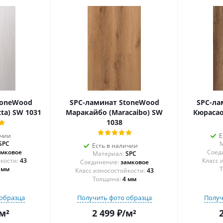
toneWood
SPC-ламинат StoneWood
SPC-ла
tta) SW 1031
Маракайбо (Maracaibo) SW
Кюрасао
1038
ичии
Е
SPC
М
Есть в наличии
амковое
Соед
Материал:
SPC
43
Соединение:
замковое
 мм
Т
43
Толщина:
4 мм
образца
Получить фото образца
Получ
м²
2 499
₽
/м²