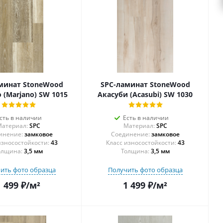
минат StoneWood
SPC-ламинат StoneWood
 (Marjano) SW 1015
Акасуби (Acasubi) SW 1030
сть в наличии
Есть в наличии
атериал:
SPC
Материал:
SPC
инение:
замковое
Соединение:
замковое
43
43
олщина:
3,5 мм
Толщина:
3,5 мм
ить фото образца
Получить фото образца
1 499
₽
/м²
1 499
₽
/м²