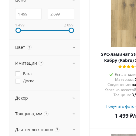
1 499
2 699
Цвет
?
SPC-ламинат S
Кабру (Kabru)
Имитации
?
Ёлка
Есть в нал
Материал:
Доска
Соединение:
з
Толщина:
3,
Декор
Получить фото 
Толщина, мм
?
1 499
₽
/
Для теплых полов
?