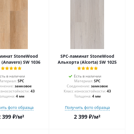
минат StoneWood
SPC-ламинат StoneWood
 (Anavero) SW 1036
Алькорта (Alcorta) SW 1025
сть в наличии
Есть в наличии
атериал:
SPC
Материал:
SPC
инение:
замковое
Соединение:
замковое
43
43
олщина:
4 мм
Толщина:
4 мм
ить фото образца
Получить фото образца
2 399
₽
/м²
2 399
₽
/м²