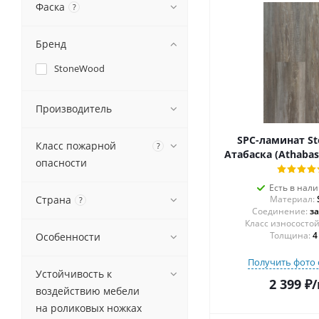
Фаска
?
Бренд
StoneWood
Производитель
SPC-ламинат S
Класс пожарной
?
Атабаска (Athabas
опасности
Есть в нал
Страна
Материал:
?
Соединение:
з
Толщина:
4
Особенности
Получить фото 
Устойчивость к
2 399
₽
/
воздействию мебели
на роликовых ножках