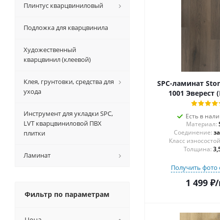
Плинтус кварцвиниловый
Подложка для кварцвинила
Художественный
кварцвинил (клеевой)
Клея, грунтовки, средства для
SPC-ламинат St
ухода
1001 Эверест (
Инструмент для укладки SPC,
Есть в нал
LVT кварцвиниловой ПВХ
Материал:
Соединение:
з
плитки
Толщина:
3,
Ламинат
Получить фото 
1 499
₽
/
Фильтр по параметрам
Цена