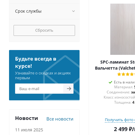
Срок службы
Сбросить
Будьте всегда в
SPC-ламинат S
курсе!
Вальчетта (Valche
Узнавайте о скидках и акциях
первым
Есть в нал
Материал:
Соединение:
з
Толщина:
4
Новости
Все новости
Получить фото 
2 499
₽
/
11 июля 2025