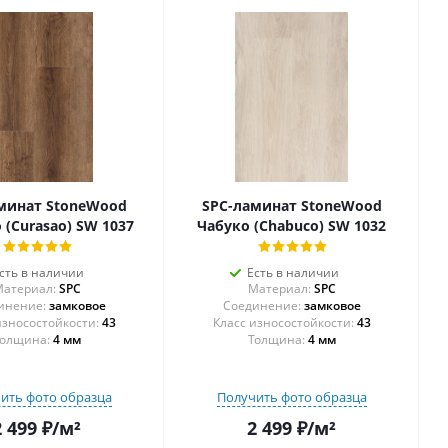
минат StoneWood
SPC-ламинат StoneWood
 (Curasao) SW 1037
Чабуко (Chabuco) SW 1032
сть в наличии
Есть в наличии
атериал:
SPC
Материал:
SPC
инение:
замковое
Соединение:
замковое
43
43
олщина:
4 мм
Толщина:
4 мм
ить фото образца
Получить фото образца
2 499
₽
/м²
2 499
₽
/м²