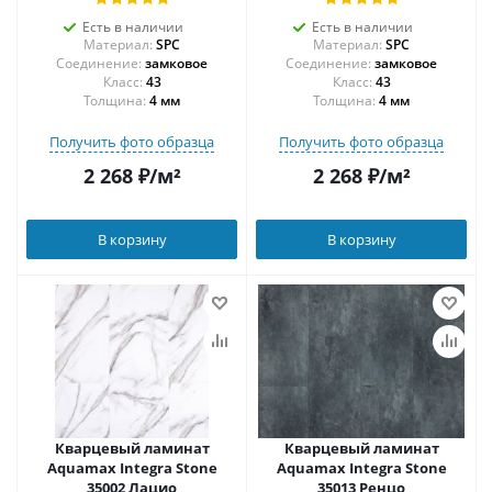
Есть в наличии
Есть в наличии
Материал:
SPC
Материал:
SPC
Соединение:
замковое
Соединение:
замковое
43
43
Толщина:
4 мм
Толщина:
4 мм
Получить фото образца
Получить фото образца
2 268
₽
/м²
2 268
₽
/м²
В корзину
В корзину
Кварцевый ламинат
Кварцевый ламинат
Aquamax Integra Stone
Aquamax Integra Stone
35002 Лацио
35013 Ренцо