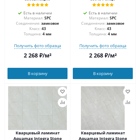
Есть в наличии
Есть в наличии
Материал:
SPC
Материал:
SPC
Соединение:
замковое
Соединение:
замковое
43
43
Толщина:
4 мм
Толщина:
4 мм
Получить фото образца
Получить фото образца
2 268
₽
/м²
2 268
₽
/м²
В корзину
В корзину
Кварцевый ламинат
Кварцевый ламинат
Aquamax Integra Stone
Aquamax Integra Stone