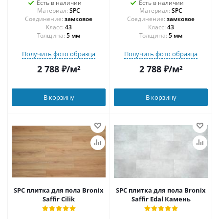
Есть в наличии
Есть в наличии
Материал:
SPC
Материал:
SPC
Соединение:
замковое
Соединение:
замковое
43
43
Толщина:
5 мм
Толщина:
5 мм
Получить фото образца
Получить фото образца
2 788
₽
/м²
2 788
₽
/м²
В корзину
В корзину
SPC плитка для пола Bronix
SPC плитка для пола Bronix
Saffir Cilik
Saffir Edal Камень