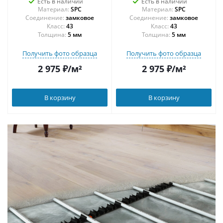
Есть в наличии
Есть в наличии
Материал:
SPC
Материал:
SPC
Соединение:
замковое
Соединение:
замковое
43
43
Толщина:
5 мм
Толщина:
5 мм
Получить фото образца
Получить фото образца
2 975
₽
/м²
2 975
₽
/м²
В корзину
В корзину