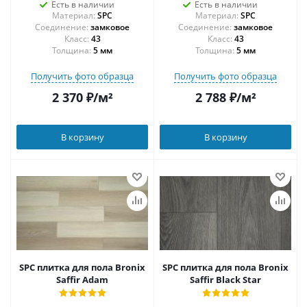
Есть в наличии
Есть в наличии
Материал:
SPC
Материал:
SPC
Соединение:
замковое
Соединение:
замковое
43
43
Толщина:
5 мм
Толщина:
5 мм
Получить фото образца
Получить фото образца
2 370
₽
/м²
2 788
₽
/м²
В корзину
В корзину
SPC плитка для пола Bronix
SPC плитка для пола Bronix
Saffir Adam
Saffir Black Star