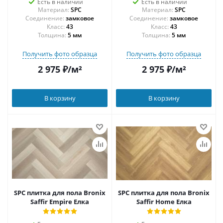
Есть в наличии
Есть в наличии
Материал:
SPC
Материал:
SPC
Соединение:
замковое
Соединение:
замковое
43
43
Толщина:
5 мм
Толщина:
5 мм
Получить фото образца
Получить фото образца
2 975
₽
/м²
2 975
₽
/м²
В корзину
В корзину
SPC плитка для пола Bronix
SPC плитка для пола Bronix
Saffir Empire Елка
Saffir Home Елка