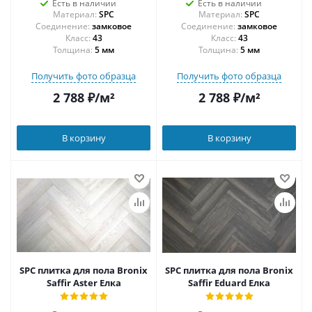
Есть в наличии
Есть в наличии
Материал:
SPC
Материал:
SPC
Соединение:
замковое
Соединение:
замковое
43
43
Толщина:
5 мм
Толщина:
5 мм
Получить фото образца
Получить фото образца
2 788
₽
/м²
2 788
₽
/м²
В корзину
В корзину
SPC плитка для пола Bronix
SPC плитка для пола Bronix
Saffir Aster Елка
Saffir Eduard Елка