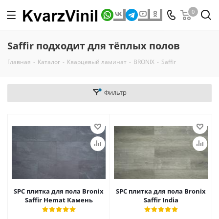
0
Saffir подходит для тёплых полов
Главная
-
Каталог
-
Кварцевый ламинат
-
BRONIX
-
Saffir
Фильтр
SPC плитка для пола Bronix
SPC плитка для пола Bronix
Saffir Hemat Камень
Saffir India