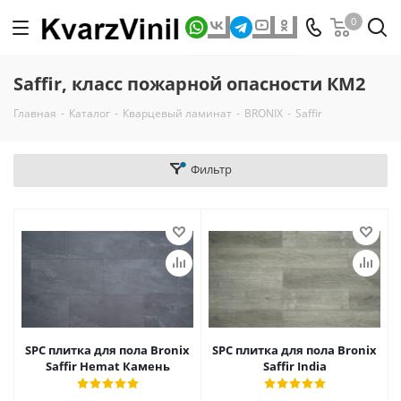
0
Saffir, класс пожарной опасности КМ2
Главная
-
Каталог
-
Кварцевый ламинат
-
BRONIX
-
Saffir
Фильтр
SPC плитка для пола Bronix
SPC плитка для пола Bronix
Saffir Hemat Камень
Saffir India