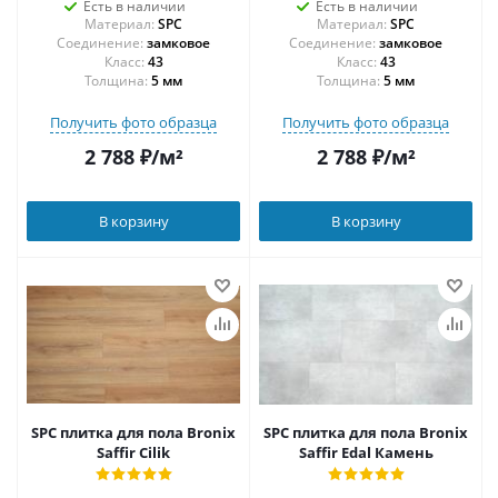
Есть в наличии
Есть в наличии
Материал:
SPC
Материал:
SPC
Соединение:
замковое
Соединение:
замковое
43
43
Толщина:
5 мм
Толщина:
5 мм
Получить фото образца
Получить фото образца
2 788
₽
/м²
2 788
₽
/м²
В корзину
В корзину
SPC плитка для пола Bronix
SPC плитка для пола Bronix
Saffir Cilik
Saffir Edal Камень