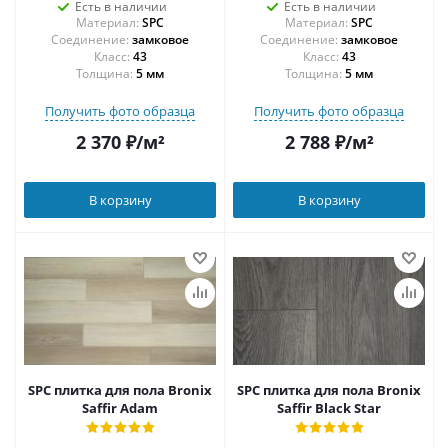
Есть в наличии
Есть в наличии
Материал:
SPC
Материал:
SPC
Соединение:
замковое
Соединение:
замковое
43
43
Толщина:
5 мм
Толщина:
5 мм
Получить фото образца
Получить фото образца
2 370
₽
/м²
2 788
₽
/м²
В корзину
В корзину
SPC плитка для пола Bronix
SPC плитка для пола Bronix
Saffir Adam
Saffir Black Star