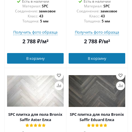
Есть в наличии
Есть в наличии
Материал:
SPC
Материал:
SPC
Соединение:
замковое
Соединение:
замковое
43
43
Толщина:
5 мм
Толщина:
5 мм
Получить фото образца
Получить фото образца
2 788
₽
/м²
2 788
₽
/м²
В корзину
В корзину
SPC плитка для пола Bronix
SPC плитка для пола Bronix
Saffir Aster Елка
Saffir Eduard Елка