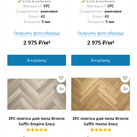
Есть в наличии
Есть в наличии
Материал:
SPC
Материал:
SPC
Соединение:
замковое
Соединение:
замковое
43
43
Толщина:
5 мм
Толщина:
5 мм
Получить фото образца
Получить фото образца
2 975
₽
/м²
2 975
₽
/м²
В корзину
В корзину
SPC плитка для пола Bronix
SPC плитка для пола Bronix
Saffir Empire Елка
Saffir Home Елка